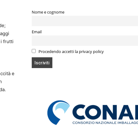
Nome e cognome
de;
Email
raggi
 frutti
Procedendo accetti la privacy policy
ccità e
n
da.