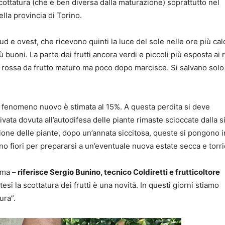
scottatura (che è ben diversa dalla maturazione) soprattutto nel
ella provincia di Torino.
 sud e ovest, che ricevono quinti la luce del sole nelle ore più cal
 buoni. La parte dei frutti ancora verdi e piccoli più esposta ai 
 rossa da frutto maturo ma poco dopo marcisce. Si salvano solo i
 fenomeno nuovo è stimata al 15%. A questa perdita si deve
vata dovuta all’autodifesa delle piante rimaste scioccate dalla si
zione delle piante, dopo un’annata siccitosa, queste si pongono i
fiori per prepararsi a un’eventuale nuova estate secca e torri
ema –
riferisce Sergio Bunino, tecnico Coldiretti e frutticoltore
esi la scottatura dei frutti è una novità. In questi giorni stiamo
ura”.