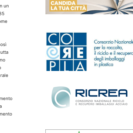
on un
 35
come
così
rutta
amo
o
rale
amento
a
aumento