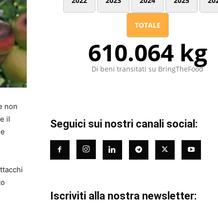
2022
2023
2024
2025
20
TOTALE
610.064 kg
Di beni transitati su BringTheFood
he non
 il
Seguici sui nostri canali social:
he
ttacchi
to
Iscriviti alla nostra newsletter: