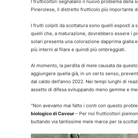
I frutticoltori segnalano il nuovo problema della 
Pinerolese, il distretto frutticolo più importante d
I frutti colpiti da scottatura sono quelli esposti a
quelli che, a maturazione, dovrebbero essere i più
solari presenta una colorazione dapprima gialla e
più interni al filare e quindi più ombreggiati.
Al momento, la perdita di mele causata da questo
aggiungere quella già, in un certo senso, preventi
dal caldo dell’anno 2022. Nei tempi lunghi di rea
assetto di difesa sviluppando meno gemme e meno 
“Non avevamo mai fatto i conti con questo probl
biologico di Cavour
– Per noi frutticoltori piemont
buttando via tantissime mele marce per la scottat