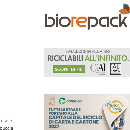
tese è
 buccia