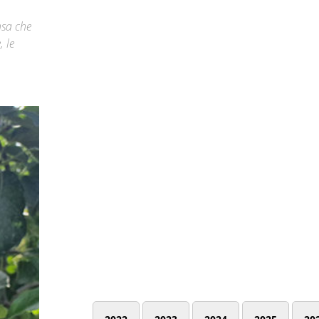
nsa che
 le