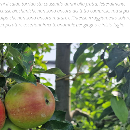
rni il caldo torrido sta causando danni alla frutta, letteralmente
 cause biochimiche non sono ancora del tutto comprese, ma si pe
Città
polpa che non sono ancora mature e l'intenso irraggiamento solare,
e temperature eccezionalmente anomale per giugno e inizio luglio