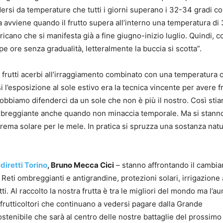
ersi da temperature che tutti i giorni superano i 32-34 gradi c
ra avviene quando il frutto supera all’interno una temperatura di
icano che si manifesta già a fine giugno-inizio luglio. Quindi, 
pe ore senza gradualità, letteralmente la buccia si scotta”.
 i frutti acerbi all’irraggiamento combinato con una temperatura 
i l’esposizione al sole estivo era la tecnica vincente per avere f
obbiamo difenderci da un sole che non è più il nostro. Così sti
mbreggiante anche quando non minaccia temporale. Ma si stann
rema solare per le mele. In pratica si spruzza una sostanza natu
diretti Torino
, Bruno Mecca Cici
– stanno affrontando il cambi
Reti ombreggianti e antigrandine, protezioni solari, irrigazione 
etti. Al raccolto la nostra frutta è tra le migliori del mondo ma l’
 frutticoltori che continuano a vedersi pagare dalla Grande
ostenibile che sarà al centro delle nostre battaglie del prossimo