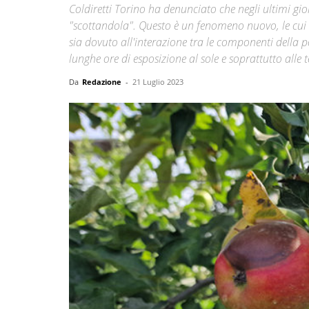
Coldiretti Torino ha denunciato che negli ultimi gio
"scottandola". Questo è un fenomeno nuovo, le cui
sia dovuto all'interazione tra le componenti della 
lunghe ore di esposizione al sole e soprattutto all
Da
Redazione
-
21 Luglio 2023