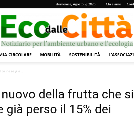
domenica, Agosto 9, 2026
Chi siamo
Cont
IA CIRCOLARE
MOBILITÀ
SOSTENIBILITÀ
L’ASSOCIAZ
Eco
Torinese già...
nuovo della frutta che si
e già perso il 15% dei
dalle