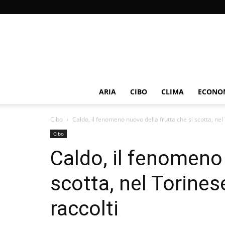
ARIA
CIBO
CLIMA
ECONOM
Cibo
Caldo, il fenomeno nuovo della frutta che si scotta, nel 
Cibo
Caldo, il fenomeno 
scotta, nel Torines
raccolti