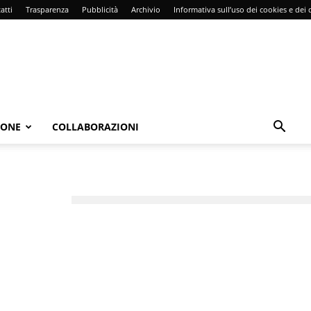
atti
Trasparenza
Pubblicità
Archivio
Informativa sull’uso dei cookies e dei d
IONE
COLLABORAZIONI