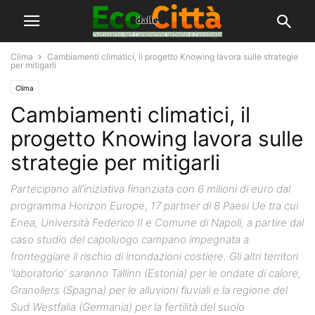
Clima
Cambiamenti climatici, il progetto Knowing lavora sulle strategie
per mitigarli
Clima
Cambiamenti climatici, il
progetto Knowing lavora sulle
strategie per mitigarli
Partecipano all’iniziativa finanziata con 6 milioni di euro dal
programma Horizon Europe, 17 partner di 8 Paesi Ue tra cui
Enea, Università Federico II e Comune di Napoli, a partire dal
caso studio del capoluogo campano impegnata a
fronteggiare il rischio di inondazioni costiere. Gli altri territori
‘laboratorio’ saranno Tallinn (Estonia) per le ondate di calore,
Granollers (Spagna) per le alluvioni fluviali e la regione del
Sud Westfalia (Germania) per la fertilità del suolo