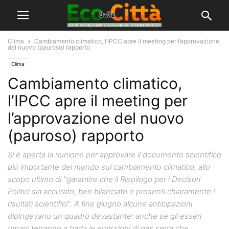
Clima
Cambiamento climatico, l’IPCC apre il meeting per l’approvazione
del nuovo (pauroso) rapporto
Clima
Cambiamento climatico,
l’IPCC apre il meeting per
l’approvazione del nuovo
(pauroso) rapporto
Si è aperta la riunione per approvare il documento scientifico
più importante del mondo sul cambiamento climatico, allo
scopo ultimo di "garantire che il Riepilogo per i Decisori
Politici sia accurato, ben bilanciato e presenti chiaramente i
risultati scientifici". A fine giugno alcune anticipazioni
dipingevano un quadro devastante: anche se gli esseri
umani terranno a bada le emissioni di gas serra che