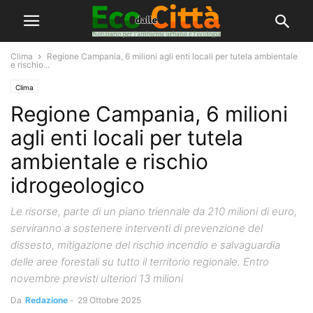
Clima
Regione Campania, 6 milioni agli enti locali per tutela ambientale
e rischio...
Clima
Regione Campania, 6 milioni
agli enti locali per tutela
ambientale e rischio
idrogeologico
Le risorse, parte di un piano triennale da 210 milioni di euro,
serviranno a sostenere interventi di prevenzione del
dissesto, mitigazione del rischio incendio e salvaguardia
delle aree forestali su tutto il territorio regionale. Entro
novembre previsti ulteriori 13 milioni
Da
Redazione
-
29 Ottobre 2025