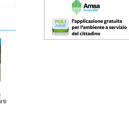
a
rti