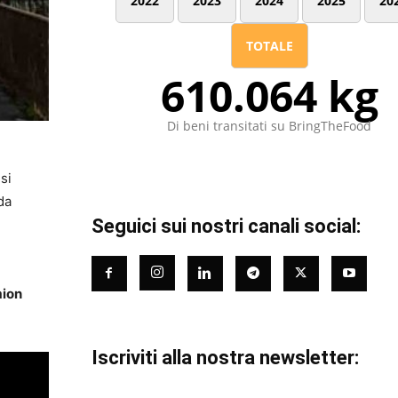
2022
2023
2024
2025
20
TOTALE
610.064 kg
Di beni transitati su BringTheFood
si
da
Seguici sui nostri canali social:
ion
Iscriviti alla nostra newsletter: