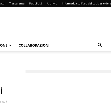
atti
Trasparenza
Pubblicità
Archivio
Informativa sull’uso dei cookies e dei d
IONE
COLLABORAZIONI
i
o dei