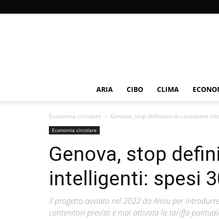
ARIA
CIBO
CLIMA
ECONOM
Economia circolare
Genova, stop definitivo ai cassonetti inte
Economia circolare
Genova, stop defini
intelligenti: spesi 
Il progetto avviato nel 2022 da Amiu per introdurre 
contenitori previsti e mai attivata la tariffa puntual