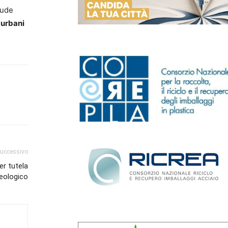
iude
i urbani
successivo
er tutela
geologico