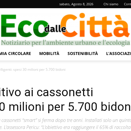
sabato, Agosto 8, 2026
Chi siamo
Cont
IA CIRCOLARE
MOBILITÀ
SOSTENIBILITÀ
L’ASSOCIAZ
Eco
lligenti: spesi 30 milioni per 5.700 bidoni
tivo ai cassonetti
30 milioni per 5.700 bidon
dalle
cassonetti “smart” si ferma dopo tre anni. Installati solo un quint
e. L’assessora Pericu: “L’obiettivo era raggiungere il 65% di raccolta