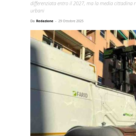
differenziata entro il 2027, ma la media cittadina re
urbani
Da
Redazione
-
29 Ottobre 2025