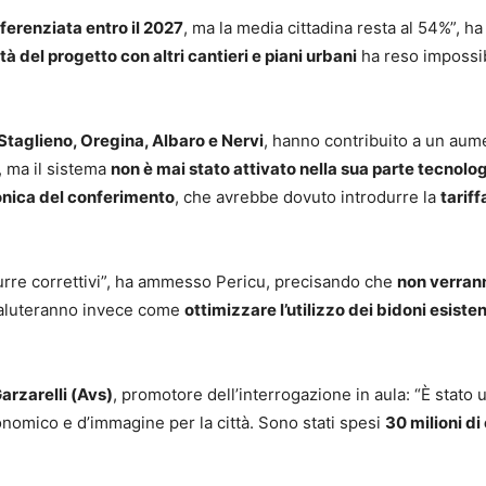
ferenziata entro il 2027
, ma la media cittadina resta al 54%”, ha
tà del progetto con altri cantieri e piani urbani
ha reso impossi
Staglieno, Oregina, Albaro e Nervi
, hanno contribuito a un aum
, ma il sistema
non è mai stato attivato nella sua parte tecnolo
onica del conferimento
, che avrebbe dovuto introdurre la
tariff
urre correttivi”, ha ammesso Pericu, precisando che
non verran
valuteranno invece come
ottimizzare l’utilizzo dei bidoni esisten
arzarelli (Avs)
, promotore dell’interrogazione in aula: “È stato 
nomico e d’immagine per la città. Sono stati spesi
30 milioni di