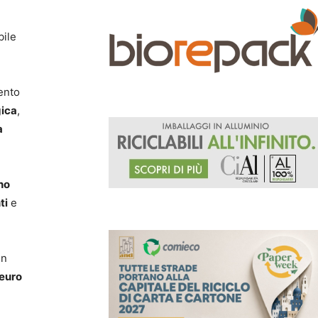
bile
ento
gica
,
a
no
ti
e
un
 euro