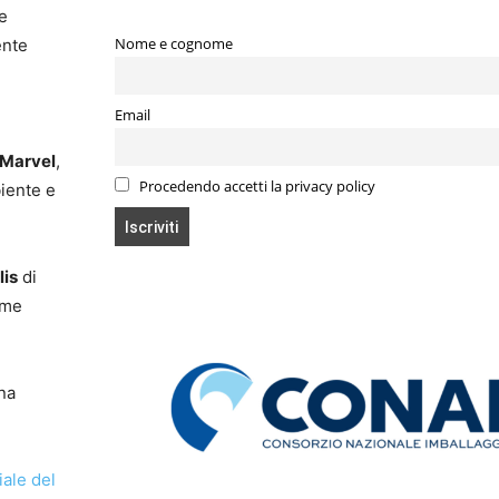
le
Nome e cognome
ente
Email
 Marvel
,
Procedendo accetti la privacy policy
biente e
lis
di
ome
una
ciale del