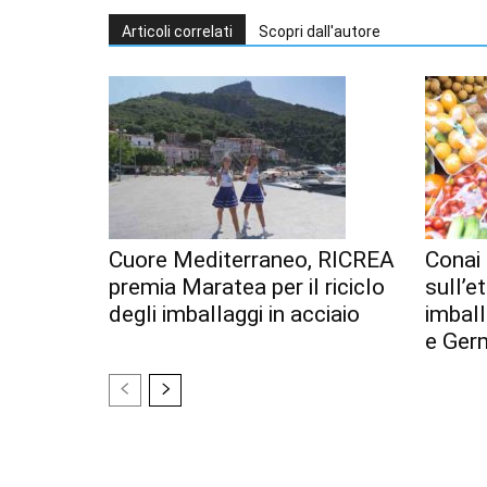
Articoli correlati
Scopri dall'autore
Cuore Mediterraneo, RICREA
Conai 
premia Maratea per il riciclo
sull’e
degli imballaggi in acciaio
imball
e Ger