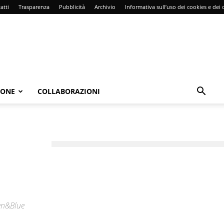
atti
Trasparenza
Pubblicità
Archivio
Informativa sull’uso dei cookies e dei d
IONE
COLLABORAZIONI
een&Blue