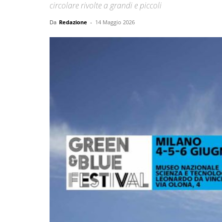
circolare rivolte a grandi e piccoli
Da
Redazione
-
14 Maggio 2026