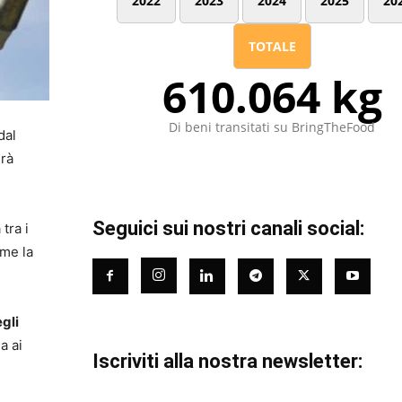
2022
2023
2024
2025
20
TOTALE
610.064 kg
Di beni transitati su BringTheFood
dal
erà
Seguici sui nostri canali social:
tra i
ome la
egli
a ai
Iscriviti alla nostra newsletter: