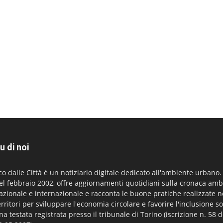
u di noi
co dalle Città è un notiziario digitale dedicato all'ambiente urbano
el febbraio 2002, offre aggiornamenti quotidiani sulla cronaca amb
azionale e internazionale e racconta le buone pratiche realizzate n
erritori per sviluppare l'economia circolare e favorire l'inclusione so
na testata registrata presso il tribunale di Torino (iscrizione n. 58 d