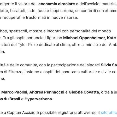
lgente il valore dell’
economia circolare
e dell’acciaio, materia
lette, barattoli, latte, fusti e tappi corona, se conferiti correttam
e recuperati e trasformati in nuove risorse.
kshop, spettacoli, mostre e incontri con personalità del mondo
e. Tra gli ospiti annunciati figurano
Michael Oppenheimer
,
Kate
ncitori del Tyler Prize dedicato al clima, oltre al ministro dell’Am
tin
.
ttà e delle comunità, con la partecipazione dei sindaci
Silvia Sa
ro
di Firenze, insieme a ospiti del panorama culturale e civile c
no
.
n
Marco Paolini
,
Andrea Pennacchi
e
Giobbe Covatta
, oltre a 
s du Brasil
e
Hyperverbena
.
e a Capitan Acciaio è possibile registrarsi attraverso il
sito uffi