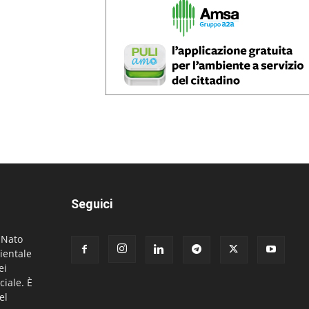
Seguici
. Nato
ientale
ei
ciale. È
el