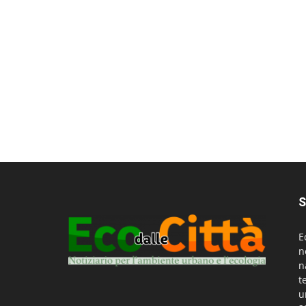
S
E
n
n
t
u