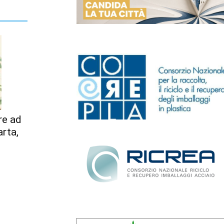
re ad
arta,