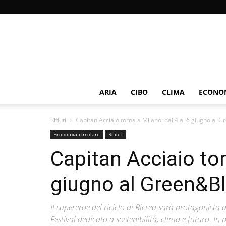
ARIA
CIBO
CLIMA
ECONOM
Rifiuti
Capitan Acciaio torna a Milano: dal 4 al 6 giugno al G
Economia circolare
Rifiuti
Capitan Acciaio tor
giugno al Green&Bl
Il supereroe del riciclo di Ricrea sarà protagonist
Festival dedicato a sostenibilità, clima e futuro. I