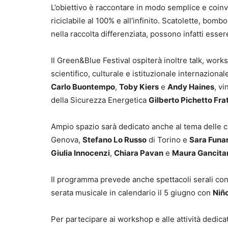
L’obiettivo è raccontare in modo semplice e coinvo
riciclabile al 100% e all’infinito. Scatolette, bombo
nella raccolta differenziata, possono infatti esser
Il Green&Blue Festival ospiterà inoltre talk, wor
scientifico, culturale e istituzionale internazional
Carlo Buontempo
,
Toby Kiers
e
Andy Haines
, vi
della Sicurezza Energetica
Gilberto Pichetto Fra
Ampio spazio sarà dedicato anche al tema delle ci
Genova,
Stefano Lo Russo
di Torino e
Sara Funa
Giulia Innocenzi
,
Chiara Pavan
e
Maura Gancita
Il programma prevede anche spettacoli serali co
serata musicale in calendario il 5 giugno con
Niño
Per partecipare ai workshop e alle attività dedicat