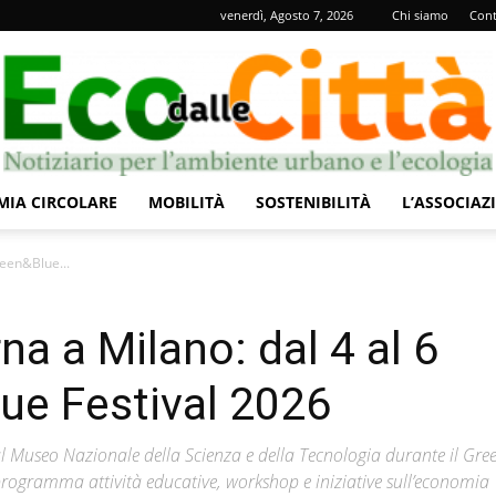
venerdì, Agosto 7, 2026
Chi siamo
Cont
IA CIRCOLARE
MOBILITÀ
SOSTENIBILITÀ
L’ASSOCIAZ
Eco
reen&Blue...
na a Milano: dal 4 al 6
ue Festival 2026
dalle
a al Museo Nazionale della Scienza e della Tecnologia durante il Gr
n programma attività educative, workshop e iniziative sull’economia