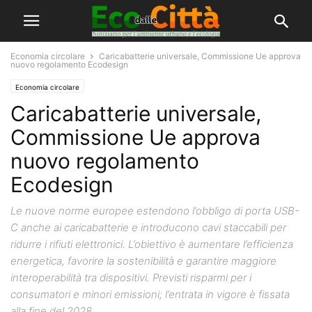
Economia circolare
Caricabatterie universale, Commissione Ue approva
nuovo regolamento Ecodesign
Economia circolare
Caricabatterie universale,
Commissione Ue approva
nuovo regolamento
Ecodesign
Le nuove norme europee estendono l’obbligo di porta USB-
C anche ai caricabatterie e introducono cavi staccabili per
ridurre i rifiuti elettronici. L’obiettivo è aumentare l’efficienza
energetica, favorire la sostenibilità e garantire maggiore
interoperabilità tra dispositivi. Previsti risparmi per i
consumatori e minori emissioni; l’entrata in vigore è fissata
alla fine del 2028