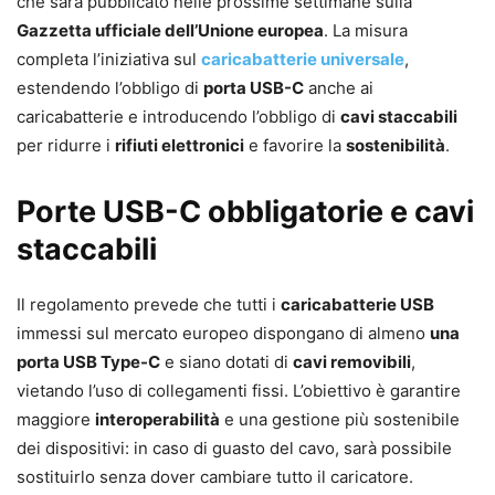
che sarà pubblicato nelle prossime settimane sulla
Gazzetta ufficiale dell’Unione europea
. La misura
completa l’iniziativa sul
caricabatterie universale
,
estendendo l’obbligo di
porta USB-C
anche ai
caricabatterie e introducendo l’obbligo di
cavi staccabili
per ridurre i
rifiuti elettronici
e favorire la
sostenibilità
.
Porte USB-C obbligatorie e cavi
staccabili
Il regolamento prevede che tutti i
caricabatterie USB
immessi sul mercato europeo dispongano di almeno
una
porta USB Type-C
e siano dotati di
cavi removibili
,
vietando l’uso di collegamenti fissi. L’obiettivo è garantire
maggiore
interoperabilità
e una gestione più sostenibile
dei dispositivi: in caso di guasto del cavo, sarà possibile
sostituirlo senza dover cambiare tutto il caricatore.