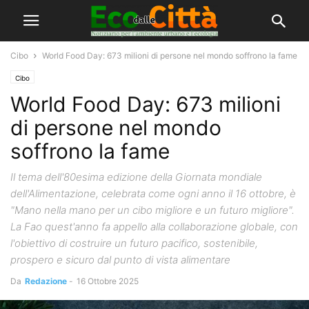
Cibo
World Food Day: 673 milioni di persone nel mondo soffrono la fame
Cibo
World Food Day: 673 milioni
di persone nel mondo
soffrono la fame
Il tema dell'80esima edizione della Giornata mondiale
dell'Alimentazione, celebrata come ogni anno il 16 ottobre, è
"Mano nella mano per un cibo migliore e un futuro migliore".
La Fao quest'anno fa appello alla collaborazione globale, con
l'obiettivo di costruire un futuro pacifico, sostenibile,
prospero e sicuro dal punto di vista alimentare
Da
Redazione
-
16 Ottobre 2025