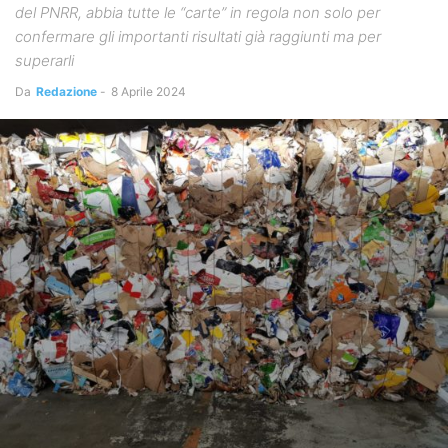
del PNRR, abbia tutte le “carte” in regola non solo per
confermare gli importanti risultati già raggiunti ma per
superarli
Da
Redazione
-
8 Aprile 2024