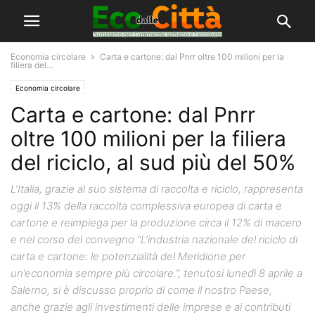
Economia circolare
Carta e cartone: dal Pnrr oltre 100 milioni per la
filiera del...
Economia circolare
Carta e cartone: dal Pnrr
oltre 100 milioni per la filiera
del riciclo, al sud più del 50%
L’Italia, grazie al suo sistema di raccolta e riciclo, rappresenta
oggi il 13% della raccolta complessiva europea di carta e
cartone e reimpiega per la produzione circa il 12% di macero
e nel corso del convegno “L’industria nazionale del riciclo di
carta e cartone: le potenzialità del Meridione per
un’economia sempre più circolare.”, tenutosi lunedì 8 aprile a
Salerno, si è discusso proprio di come il nostro Paese,
anche grazie agli investimenti delle imprese e ai contributi