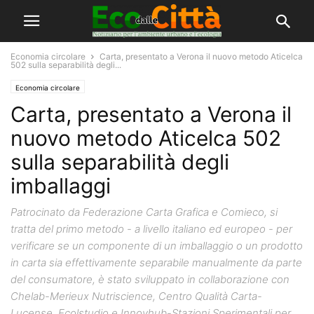
Economia circolare
Carta, presentato a Verona il nuovo metodo Aticelca
502 sulla separabilità degli...
Economia circolare
Carta, presentato a Verona il
nuovo metodo Aticelca 502
sulla separabilità degli
imballaggi
Patrocinato da Federazione Carta Grafica e Comieco, si
tratta del primo metodo - a livello italiano ed europeo - per
verificare se un componente di un imballaggio o un prodotto
in carta sia effettivamente separabile manualmente da parte
del consumatore, è stato sviluppato in collaborazione con
Chelab-Merieux Nutriscience, Centro Qualità Carta-
Lucense, Ecolstudio e Innovhub-Stazioni Sperimentali per