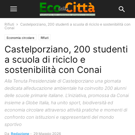
Rifiuti
Castelporziano, 200 studenti a scuola di riciclo e sostenibilità con
Conai
Economia circolare
Rifiuti
Castelporziano, 200 studenti
a scuola di riciclo e
sostenibilità con Conai
Alla Tenuta Presidenziale di Castelporziano una giornata
dedicata all’educazione ambientale ha coinvolto 200 alunni
delle scuole primarie italiane. L’iniziativa, promossa da Conai
insieme a Globe Italia, ha unito sport, biodiversità ed
economia circolare attraverso attività pratiche e momenti di
confronto con istituzioni e rappresentanti del mondo
sportivo
Da
Redazione
-
29 Maggio 2026