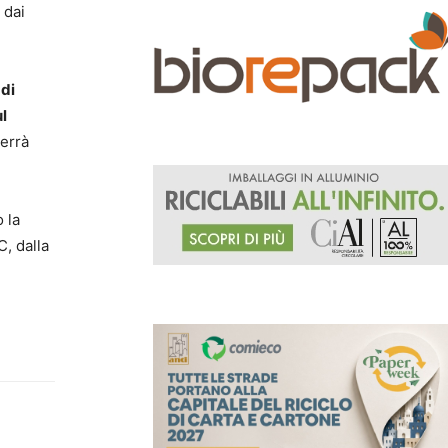
 dai
 di
l
verrà
 la
, dalla