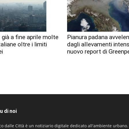
già a fine aprile molte
Pianura padana avvele
taliane oltre i limiti
dagli allevamenti intensi
i
nuovo report di Greenp
u di noi
co dalle Città è un notiziario digitale dedicato all'ambiente urbano