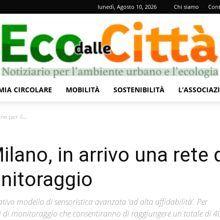
lunedì, Agosto 10, 2026
Chi siamo
Cont
IA CIRCOLARE
MOBILITÀ
SOSTENIBILITÀ
L’ASSOCIAZ
Eco
e per il...
Milano, in arrivo una rete 
onitoraggio
dalle
ativo modello di sensoristica avanzata ‘ad alta affidabilità’. Per
nti di monitoraggio che consentiranno di raggiungere un totale di 4