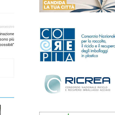
successivo
’inazione
 sono più
possibili”