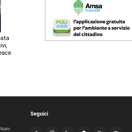
nata
vi,
eace
Seguici
. Nato