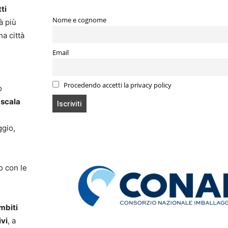
ti
Nome e cognome
à più
na città
Email
Procedendo accetti la privacy policy
o
-scala
ggio,
o con le
ambiti
ivi
, a