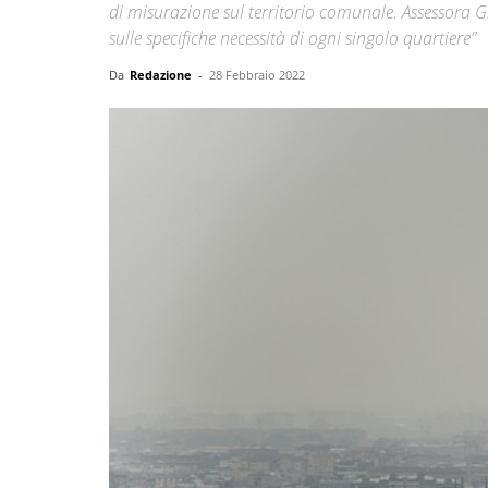
di misurazione sul territorio comunale. Assessora Gr
sulle specifiche necessità di ogni singolo quartiere”
Da
Redazione
-
28 Febbraio 2022