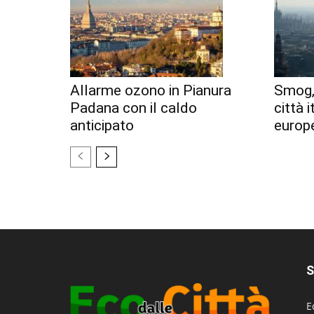
Allarme ozono in Pianura
Smog, 
Padana con il caldo
città i
anticipato
europe
S
E