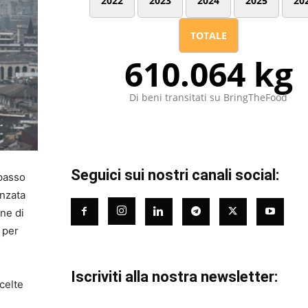
2022
2023
2024
2025
20
TOTALE
610.064 kg
Di beni transitati su BringTheFood
Seguici sui nostri canali social:
 passo
anzata
une di
 per
Iscriviti alla nostra newsletter:
celte