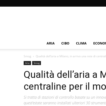
ARIA
CIBO
CLIMA
ECONOM
Smog
Qualità dell’aria a Milano, in arrivo una rete di centralin
Aria
Smog
Qualità dell’aria a 
centraline per il m
Si tratta di stazioni di controllo basate su un innov
quest’estate saranno installati ulteriori 30 strume