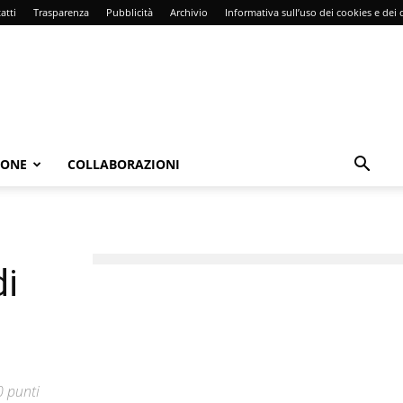
atti
Trasparenza
Pubblicità
Archivio
Informativa sull’uso dei cookies e dei d
IONE
COLLABORAZIONI
di
0 punti