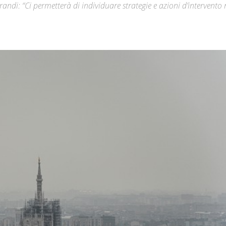
andi: “Ci permetterà di individuare strategie e azioni d’intervento
Città