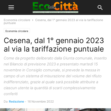
Economia circolare
Cesena, dal 1° gennaio 2023 al via la tariffazione
puntuale
Economia circolare
Cesena, dal 1° gennaio 2023
al via la tariffazione puntuale
Come da progetto deliberato dalla Giunta comunale, inserito
nel Bilancio di previsione 2023 e presentato martedì 15
novembre in Consiglio comunale, si prevede la messa in
campo di un sistema di misurazione del volume del rifiuto
indifferenziato, grazie al quale sarà possibile attribuire a
ciascun utente la quantità di scarti complessivamente
conferiti
Da
Redazione
-
16 Novembre 2022