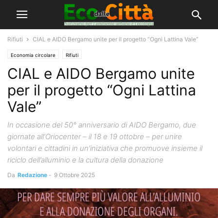
Rifiuti
CIAL e AIDO Bergamo unite per il progetto “Ogni Lattina Vale”
Economia circolare
Rifiuti
CIAL e AIDO Bergamo unite
per il progetto “Ogni Lattina
Vale”
In occasione del 50° anniversario di AIDO Bergamo, due
giornate all’Oriocenter – il 18 e 19 ottobre – per unire
volontari e cittadini in un’iniziativa che promuove insieme il
riciclo dell’alluminio e la cultura della donazione
Da
Redazione
-
9 Ottobre 2025