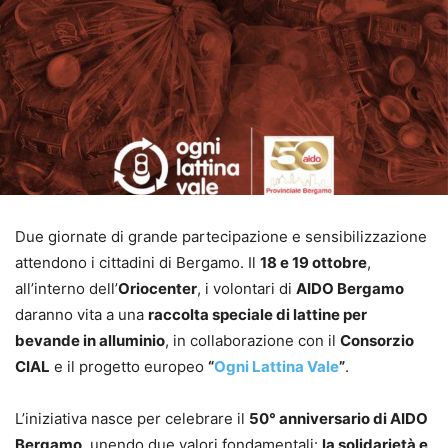
Due giornate di grande partecipazione e sensibilizzazione
attendono i cittadini di Bergamo. Il
18 e 19 ottobre
,
all’interno dell’
Oriocenter
, i volontari di
AIDO Bergamo
daranno vita a una
raccolta speciale di lattine per
bevande in alluminio
, in collaborazione con il
Consorzio
CIAL
e il progetto europeo
“
Ogni Lattina Vale
”
.
L’iniziativa nasce per celebrare il
50° anniversario di AIDO
Bergamo
, unendo due valori fondamentali:
la solidarietà e