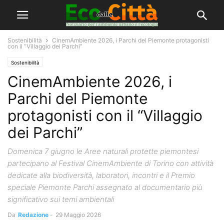
Sostenibilità
CinemAmbiente 2026, i Parchi del Piemonte protagonisti
con il “Villaggio dei Parchi”
Sostenibilità
CinemAmbiente 2026, i
Parchi del Piemonte
protagonisti con il “Villaggio
dei Parchi”
Domenica 7 giugno le Aree naturali protette piemontesi
partecipano al Festival CinemAmbiente di Torino con attività
dedicate alla biodiversità, laboratori, incontri e il Premio
speciale Piemonte Parchi assegnato al documentario più
significativo sui temi ambientali
Da
Redazione
-
29 Maggio 2026