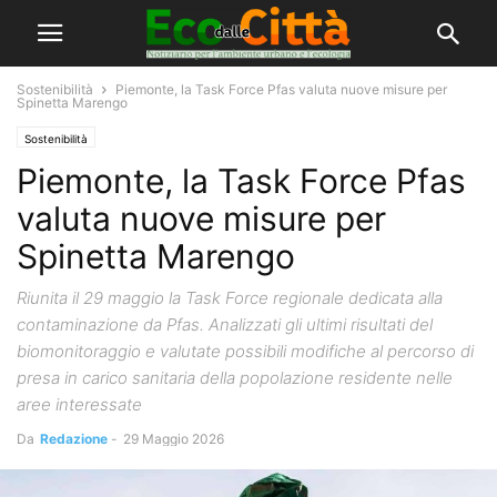
Sostenibilità
Piemonte, la Task Force Pfas valuta nuove misure per
Spinetta Marengo
Sostenibilità
Piemonte, la Task Force Pfas
valuta nuove misure per
Spinetta Marengo
Riunita il 29 maggio la Task Force regionale dedicata alla
contaminazione da Pfas. Analizzati gli ultimi risultati del
biomonitoraggio e valutate possibili modifiche al percorso di
presa in carico sanitaria della popolazione residente nelle
aree interessate
Da
Redazione
-
29 Maggio 2026