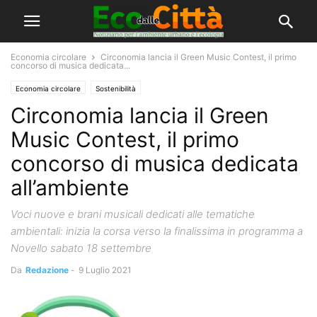
Economia circolare
Circonomia lancia il Green Music Contest, il primo
concorso di musica dedicata...
Economia circolare
Sostenibilità
Circonomia lancia il Green
Music Contest, il primo
concorso di musica dedicata
all’ambiente
Voci nuove e brani musicali dedicati alle tematiche
ambientali: inizia la corsa verso la finalissima in programma a
Novello sabato 18 settembre
Da
Redazione
-
9 Luglio 2021