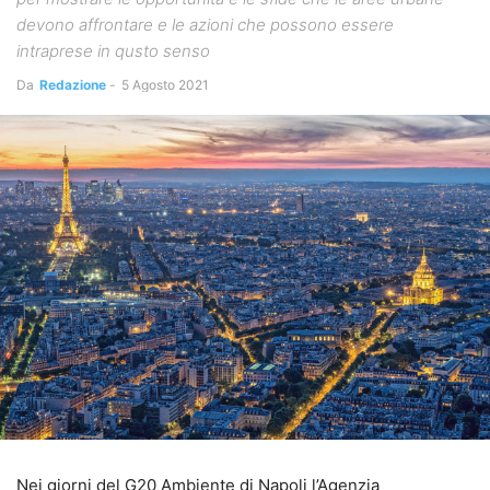
devono affrontare e le azioni che possono essere
intraprese in qusto senso
Da
Redazione
-
5 Agosto 2021
Nei giorni del G20 Ambiente di Napoli l’Agenzia