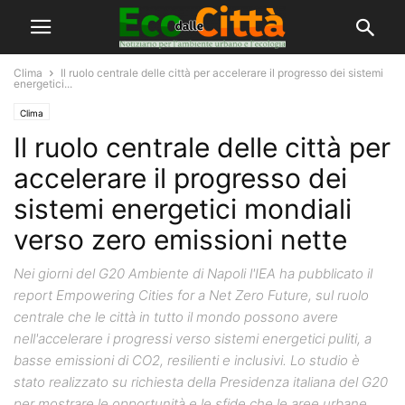
Clima
Il ruolo centrale delle città per accelerare il progresso dei sistemi
energetici...
Clima
Il ruolo centrale delle città per
accelerare il progresso dei
sistemi energetici mondiali
verso zero emissioni nette
Nei giorni del G20 Ambiente di Napoli l'IEA ha pubblicato il
report Empowering Cities for a Net Zero Future, sul ruolo
centrale che le città in tutto il mondo possono avere
nell'accelerare i progressi verso sistemi energetici puliti, a
basse emissioni di CO2, resilienti e inclusivi. Lo studio è
stato realizzato su richiesta della Presidenza italiana del G20
per mostrare le opportunità e le sfide che le aree urbane