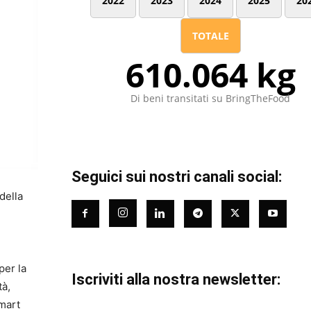
2022
2023
2024
2025
20
TOTALE
610.064 kg
Di beni transitati su BringTheFood
Seguici sui nostri canali social:
della
per la
Iscriviti alla nostra newsletter:
tà,
smart