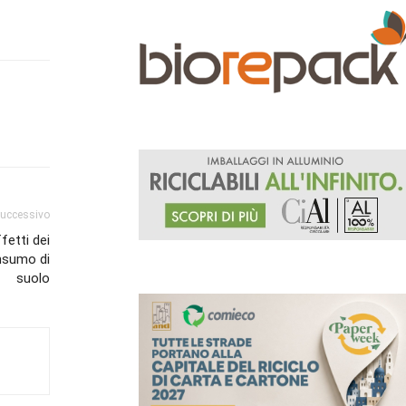
successivo
fetti dei
onsumo di
suolo