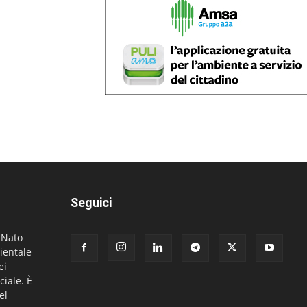
Seguici
. Nato
ientale
ei
ciale. È
el