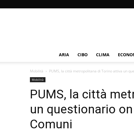
ARIA
CIBO
CLIMA
ECONOM
Mobilità
PUMS, la città metropolitana di Torino attiva un ques
Mobilità
PUMS, la città metr
un questionario on l
Comuni