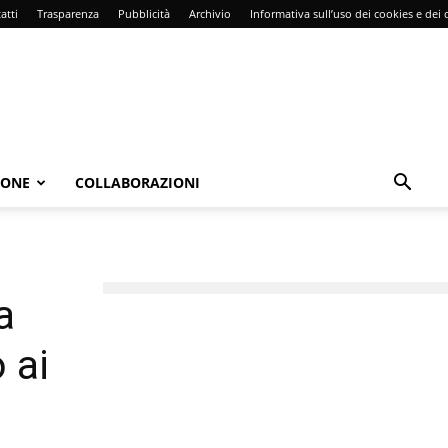
atti
Trasparenza
Pubblicità
Archivio
Informativa sull’uso dei cookies e dei d
IONE
COLLABORAZIONI
a
 ai