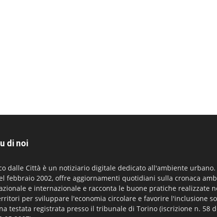
u di noi
co dalle Città è un notiziario digitale dedicato all'ambiente urbano
el febbraio 2002, offre aggiornamenti quotidiani sulla cronaca amb
azionale e internazionale e racconta le buone pratiche realizzate n
erritori per sviluppare l'economia circolare e favorire l'inclusione so
na testata registrata presso il tribunale di Torino (iscrizione n. 58 d