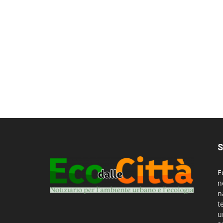
S
E
n
n
t
u