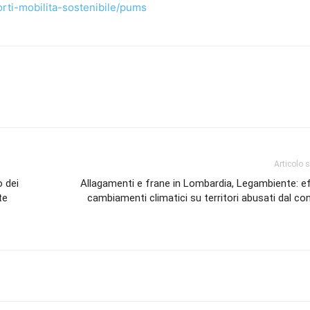
orti-mobilita-sostenibile/pums
Articolo 
o dei
Allagamenti e frane in Lombardia, Legambiente: ef
te
cambiamenti climatici su territori abusati dal c