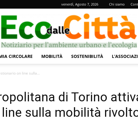
venerdì, Agosto 7, 2026
Chi siamo
Cont
IA CIRCOLARE
MOBILITÀ
SOSTENIBILITÀ
L’ASSOCIAZ
Eco
tionario on line sulla...
opolitana di Torino attiv
ine sulla mobilità rivolto
dalle