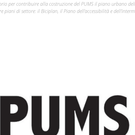
torio per contribuire alla costruzione del PUMS il piano urbano del
 piani di settore: il Biciplan, il Piano dell’accessibilità e dell’inter
Città