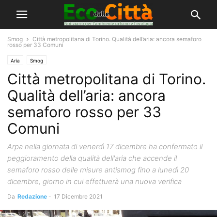
Smog
Città metropolitana di Torino. Qualità dell’aria: ancora semaforo
rosso per 33 Comuni
Aria
Smog
Città metropolitana di Torino.
Qualità dell’aria: ancora
semaforo rosso per 33
Comuni
Arpa nella giornata di venerdì 17 dicembre ha confermato il
peggioramento della qualità dell'aria che accende il
semaforo rosso delle misure antismog fino a lunedì 20
dicembre, giorno in cui effettuerà una nuova verifica
Da
Redazione
-
17 Dicembre 2021