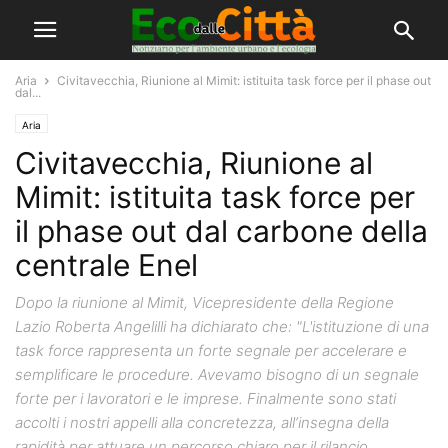
Aria
Civitavecchia, Riunione al Mimit: istituita task force per il phase out
dal...
Aria
Civitavecchia, Riunione al
Mimit: istituita task force per
il phase out dal carbone della
centrale Enel
Dopo la riunione al Mimit, Vicepresidente della Regione
Lazio Roberta Angelilli ha dichiarato che: "L'istituzione di una
task force rappresenta un forte segnale per accelerare e
semplificare le procedure. Avevamo bisogno di un segnale
forte per i lavoratori e le imprese. Finalmente sono stati
accolti i nostri appelli alla concretezza, all’insegna della
rapidità per attuare un percorso chiaro per il rilancio