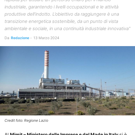
industriale, garantendo i livelli occupazionali e le attività
produttive dell’indotto. L’obiettivo da raggiungere è una
transizione energetica sostenibile, da un punto di vista
ambientale e sociale, in una continuità industriale innovativa"
Da
Redazione
-
13 Marzo 2024
Credit foto: Regione Lazio
Al
Mimit – Ministero delle Imprese e del Made in Italy
si è