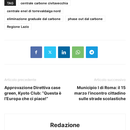
TAG
centrale carbone civitavecchia
centrale enel di torrevaldaiga nord
eliminazione graduale dal carbone
phase out dal carbone
Regione Lazio
Articolo precedente
Articolo successivo
Approvazione Direttiva case
Municipio I di Roma: il 15
green, Kyoto Club: “Questa è
marzo l’incontro cittadino
l’Europa che ci piace!”
sulle strade scolastiche
Redazione