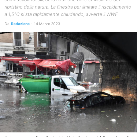
ripristino della natura. La finestra per limitare il riscaldamento
a 1,5°C si sta rapidamente chiudendo, avverte il WWF
Da
Redazione
-
14 Marzo 2023