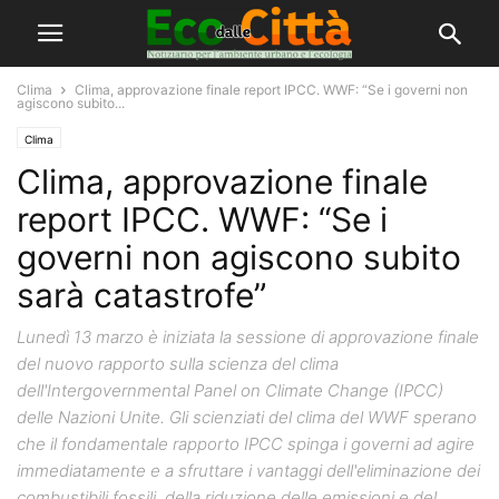
Clima
Clima, approvazione finale report IPCC. WWF: “Se i governi non
agiscono subito...
Clima
Clima, approvazione finale
report IPCC. WWF: “Se i
governi non agiscono subito
sarà catastrofe”
Lunedì 13 marzo è iniziata la sessione di approvazione finale
del nuovo rapporto sulla scienza del clima
dell'Intergovernmental Panel on Climate Change (IPCC)
delle Nazioni Unite. Gli scienziati del clima del WWF sperano
che il fondamentale rapporto IPCC spinga i governi ad agire
immediatamente e a sfruttare i vantaggi dell'eliminazione dei
combustibili fossili, della riduzione delle emissioni e del