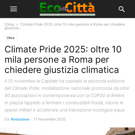
Clima
Climate Pride 2025: oltre 10 mila persone a Roma per chiedere
giustizia...
Clima
Climate Pride 2025: oltre 10
mila persone a Roma per
chiedere giustizia climatica
Il 15 novembre la Capitale ha ospitato la seconda edizione
del Climate Pride, mobilitazione nazionale promossa da oltre
80 associazioni in contemporanea con la COP30 di Belém.
In piazza l’appello a fermare i combustibili fossili, ridurre le
spese militari e accelerare una transizione ecologica equa
Da
Redazione
-
17 Novembre 2025