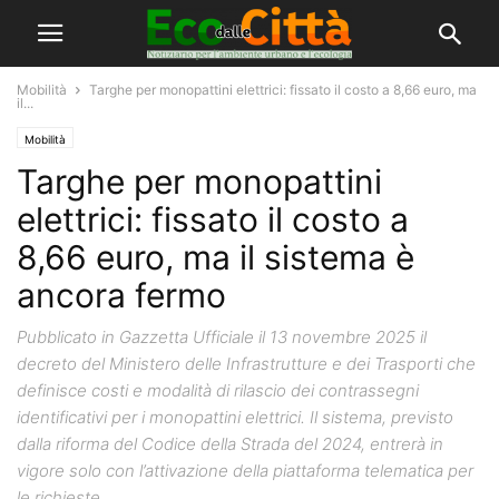
Mobilità
Targhe per monopattini elettrici: fissato il costo a 8,66 euro, ma
il...
Mobilità
Targhe per monopattini
elettrici: fissato il costo a
8,66 euro, ma il sistema è
ancora fermo
Pubblicato in Gazzetta Ufficiale il 13 novembre 2025 il
decreto del Ministero delle Infrastrutture e dei Trasporti che
definisce costi e modalità di rilascio dei contrassegni
identificativi per i monopattini elettrici. Il sistema, previsto
dalla riforma del Codice della Strada del 2024, entrerà in
vigore solo con l’attivazione della piattaforma telematica per
le richieste