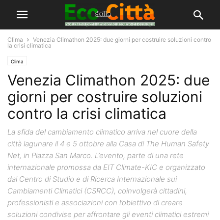
Clima
Venezia Climathon 2025: due giorni per costruire soluzioni contro
la crisi climatica
Clima
Venezia Climathon 2025: due
giorni per costruire soluzioni
contro la crisi climatica
La sfida del cambiamento climatico arriva nel cuore della
città lagunare il 4 e 5 ottobre alla Casa di The Human Safety
Net, in Piazza San Marco. L’evento, parte di una rete
internazionale promossa da EIT Climate-KIC e organizzato
dal Centro di Studio e di Ricerca Internazionale sui
Cambiamenti Climatici (CSRCC), coinvolgerà cittadini,
professionisti e associazioni con l’obiettivo di creare
soluzioni condivise per affrontare gli eventi climatici estremi