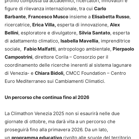
profilo composta da accademici, ricercatori, innovatori e
figure di rilevanza internazionale, tra cui
Carlo
Barbante
,
Francesco Musco
insieme a
Elisabetta Russo
,
ricercatrice,
Erica Villa,
esperta di innovazione,
Alex
Bellini
, esploratore e divulgatore,
Silvia Santato
, esperta
di adattamento climatico,
Isabella Mavellia
, imprenditrice
sociale,
Fabio Malfatti
, antropologo ambientale,
Pierpaolo
Campostrini
, direttore Corila – Consorzio per il
coordinamento delle ricerche inerenti al sistema lagunare
di Venezia- e
Chiara Bidoli,
CMCC Foundation – Centro
Euro Mediterraneo sui Cambiamenti Climatici.
Un percorso che continua fino al 2026
La Climathon Venezia 2025 non si esaurirà nelle due
giornate di ottobre, ma darà vita a un percorso che
proseguirà fino alla primavera 2026. Da un lato,
un
programma educativo
rivolto alle scuole del territorio