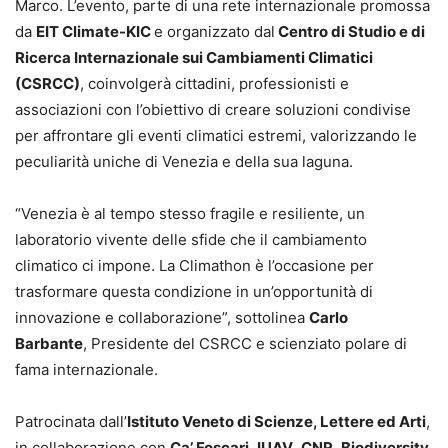
Marco. L’evento, parte di una rete internazionale promossa
da
EIT Climate-KIC
e organizzato dal
Centro di Studio e di
Ricerca Internazionale sui Cambiamenti Climatici
(CSRCC)
, coinvolgerà cittadini, professionisti e
associazioni con l’obiettivo di creare soluzioni condivise
per affrontare gli eventi climatici estremi, valorizzando le
peculiarità uniche di Venezia e della sua laguna.
“Venezia è al tempo stesso fragile e resiliente, un
laboratorio vivente delle sfide che il cambiamento
climatico ci impone. La Climathon è l’occasione per
trasformare questa condizione in un’opportunità di
innovazione e collaborazione”, sottolinea
Carlo
Barbante
, Presidente del CSRCC e scienziato polare di
fama internazionale.
Patrocinata dall’
Istituto Veneto di Scienze, Lettere ed Arti
,
in collaborazione con
Ca’ Foscari
,
IUAV
,
CNR
,
Biodiversity