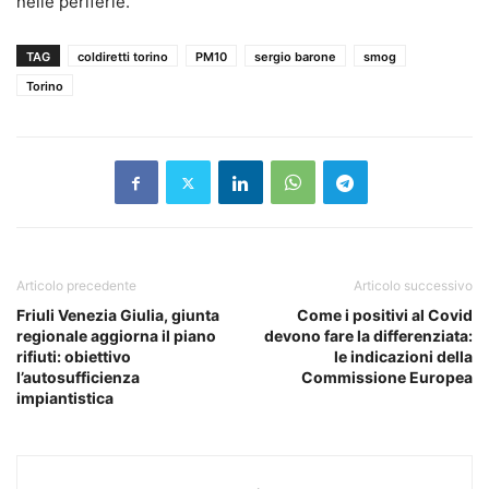
nelle periferie.
TAG
coldiretti torino
PM10
sergio barone
smog
Torino
Articolo precedente
Articolo successivo
Friuli Venezia Giulia, giunta
Come i positivi al Covid
regionale aggiorna il piano
devono fare la differenziata:
rifiuti: obiettivo
le indicazioni della
l’autosufficienza
Commissione Europea
impiantistica