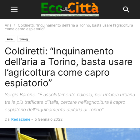
Aria
Coldiretti: “Inquinamento dell’aria a Torino, basta usare l’agricoltura
come capro espiatorio”
Aria
Smog
Coldiretti: “Inquinamento
dell’aria a Torino, basta usare
l’agricoltura come capro
espiatorio”
Sergio Barone: “È assolutamente ridicolo, per un’area urbana
tra le più trafficate d’Italia, cercare nell’agricoltura il capro
espiatorio dell’inquinamento dell’aria di Torino”
Da
Redazione
-
5 Gennaio 2022