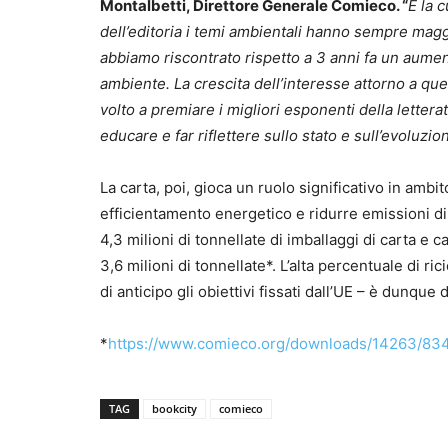
Montalbetti, Direttore Generale Comieco. “
E la 
dell’editoria i temi ambientali hanno sempre magg
abbiamo riscontrato rispetto a 3 anni fa un aument
ambiente. La crescita dell’interesse attorno a quest
volto a premiare i migliori esponenti della letter
educare e far riflettere sullo stato e sull’evoluzi
La carta, poi, gioca un ruolo significativo in ambito
efficientamento energetico e ridurre emissioni di C
4,3 milioni di tonnellate di imballaggi di carta e c
3,6 milioni di tonnellate*. L’alta percentuale di ri
di anticipo gli obiettivi fissati dall’UE – è dunque
*
https://www.comieco.org/downloads/14263/83
TAG
bookcity
comieco