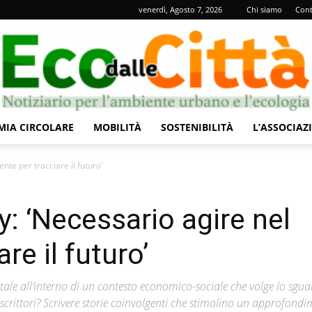
venerdì, Agosto 7, 2026
Chi siamo
Cont
IA CIRCOLARE
MOBILITÀ
SOSTENIBILITÀ
L’ASSOCIAZ
Eco
nte per tracciare il futuro’
: ‘Necessario agire nel
re il futuro’
dalle
tale all’interno di un contesto economico-sociale che volge lo sgu
i scrittori? Scrivere storie coinvolgenti che stimolino un approfond