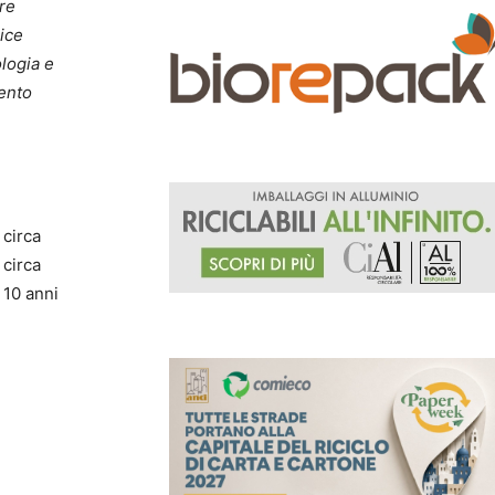
ore
ice
ologia e
ento
 circa
 circa
 10 anni