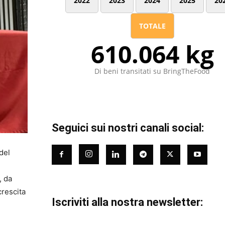
2022
2023
2024
2025
20
TOTALE
610.064 kg
Di beni transitati su BringTheFood
Seguici sui nostri canali social:
 del
, da
crescita
Iscriviti alla nostra newsletter: