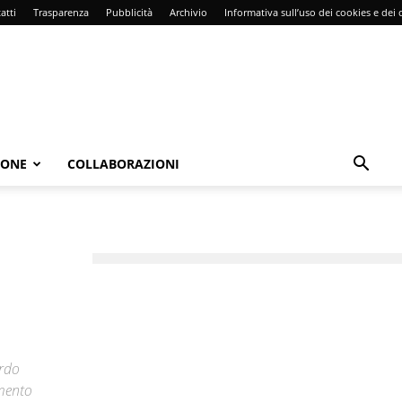
atti
Trasparenza
Pubblicità
Archivio
Informativa sull’uso dei cookies e dei d
IONE
COLLABORAZIONI
ardo
imento