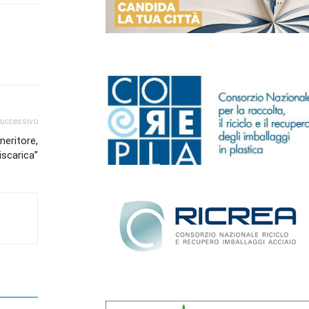
successivo
neritore,
iscarica”