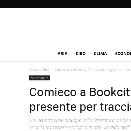
ARIA
CIBO
CLIMA
ECONOM
Sostenibilità
Comieco a Bookcity: ‘Necessario agire nel prese
Sostenibilità
Comieco a Bookcity
presente per traccia
Un incontro sullo sviluppo della letteratura ambien
verso la transizione ecologica in atto. La sfida degl