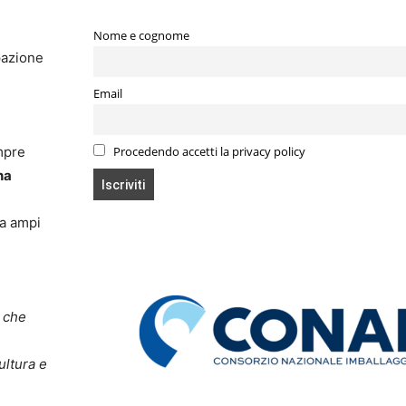
Nome e cognome
pazione
Email
mpre
Procedendo accetti la privacy policy
na
ra ampi
à che
ultura e