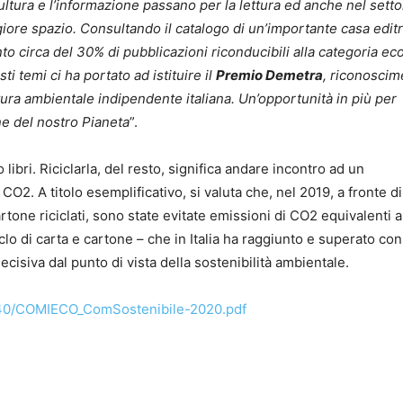
cultura e l’informazione passano per la lettura ed anche nel sett
iore spazio. Consultando il catalogo di un’importante casa editr
o circa del 30% di pubblicazioni riconducibili alla categoria ec
i temi ci ha portato ad istituire il
Premio Demetra
, riconoscim
atura ambientale indipendente italiana. Un’opportunità in più per
one del nostro Pianeta
”.
 libri. Riciclarla, del resto, significa andare incontro ad un
O2. A titolo esemplificativo, si valuta che, nel 2019, a fronte di
artone riciclati, sono state evitate emissioni di CO2 equivalenti a
ciclo di carta e cartone – che in Italia ha raggiunto e superato con
 decisiva dal punto di vista della sostenibilità ambientale.
40/COMIECO_ComSostenibile-2020.pdf