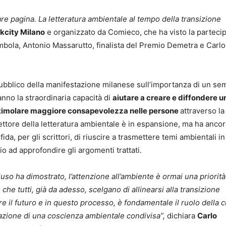
re pagina. La letteratura ambientale al tempo della transizione
kcity Milano
e organizzato da Comieco, che ha visto la parteci
bola, Antonio Massarutto, finalista del Premio Demetra e Carlo
 pubblico della manifestazione milanese sull’importanza di un se
nno la straordinaria capacità di
aiutare a creare e diffondere u
stimolare maggiore consapevolezza nelle persone
attraverso la
il settore della letteratura ambientale è in espansione, ma ha anco
fida, per gli scrittori, di riuscire a trasmettere temi ambientali in
io ad approfondire gli argomenti trattati.
o ha dimostrato, l’attenzione all’ambiente è ormai una priorit
he tutti, già da adesso, scelgano di allinearsi alla transizione
e il futuro e in questo processo, è fondamentale il ruolo della c
eazione di una coscienza ambientale condivisa”,
dichiara
Carlo