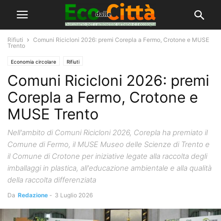
Rifiuti
Comuni Ricicloni 2026: premi Corepla a Fermo, Crotone e MUSE
Trento
Economia circolare
Rifiuti
Comuni Ricicloni 2026: premi
Corepla a Fermo, Crotone e
MUSE Trento
Nell'ambito di Comuni Ricicloni 2026, Corepla ha premiato il
Comune di Fermo, il MUSE Museo delle Scienze di Trento e
il Comune di Crotone per iniziative legate alla raccolta degli
imballaggi in plastica, all'educazione ambientale e alla qualità
della raccolta differenziata
Da
Redazione
-
3 Luglio 2026