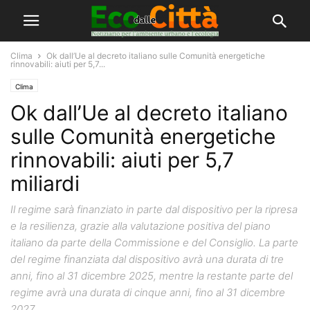
Clima
Ok dall’Ue al decreto italiano sulle Comunità energetiche
rinnovabili: aiuti per 5,7...
Clima
Ok dall’Ue al decreto italiano
sulle Comunità energetiche
rinnovabili: aiuti per 5,7
miliardi
Il regime sarà finanziato in parte dal dispositivo per la ripresa
e la resilienza, grazie alla valutazione positiva del piano
italiano da parte della Commissione e del Consiglio. La parte
del regime finanziata dal dispositivo avrà una durata di tre
anni, fino al 31 dicembre 2025, mentre la restante parte del
regime avrà una durata di cinque anni, fino al 31 dicembre
2027