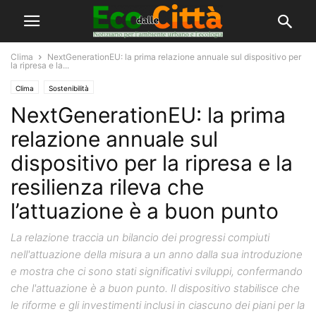
Clima
NextGenerationEU: la prima relazione annuale sul dispositivo per
la ripresa e la...
Clima
Sostenibilità
NextGenerationEU: la prima
relazione annuale sul
dispositivo per la ripresa e la
resilienza rileva che
l’attuazione è a buon punto
La relazione traccia un bilancio dei progressi compiuti
nell'attuazione della misura a un anno dalla sua introduzione
e mostra che ci sono stati significativi sviluppi, confermando
che l'attuazione è a buon punto. Il dispositivo stabilisce che
le riforme e gli investimenti inclusi in ciascuno dei piani per la