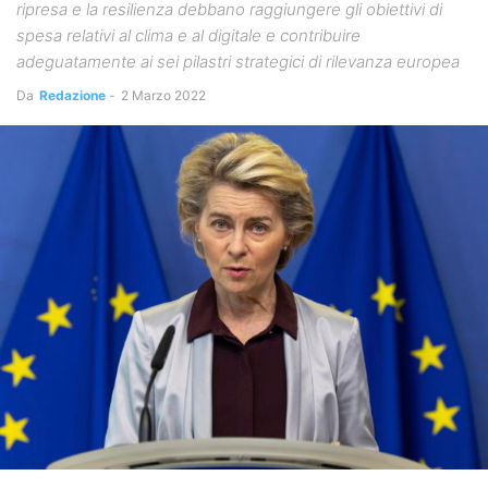
ripresa e la resilienza debbano raggiungere gli obiettivi di
spesa relativi al clima e al digitale e contribuire
adeguatamente ai sei pilastri strategici di rilevanza europea
Da
Redazione
-
2 Marzo 2022