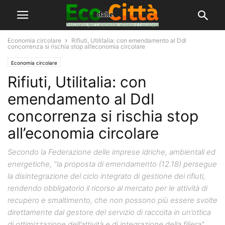
Economia circolare
Rifiuti, Utilitalia: con emendamento al Ddl
concorrenza si rischia stop all’economia circolare
Economia circolare
Rifiuti, Utilitalia: con
emendamento al Ddl
concorrenza si rischia stop
all’economia circolare
Secondo la Federazione delle imprese idriche, ambientali ed
energetiche, "la proposta di emendamento (12.18) persegue
la disintegrazione del ciclo integrato di gestione dei rifiuti,
rendendo obbligatorio il ricorso al mercato per le attività di
recupero e smaltimento, che non possono più essere svolte
direttamente dal gestore del servizio di raccolta in un’ottica
di ottimizzazione dell’attività e di integrazione della filiera"