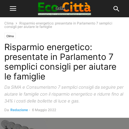
Clima
Risparmio energetico: presentate in Parlamento 7 semplici
consigli per aiutare le famiglie
Clima
Risparmio energetico:
presentate in Parlamento 7
semplici consigli per aiutare
le famiglie
Da SIMA e Consumerismo 7 semplici consigli da seguire per
aiutare le famiglie con il risparmio energetico e ridurre fino al
34% i costi delle bollette di luce e gas.
Da
Redazione
-
6 Maggio 2022