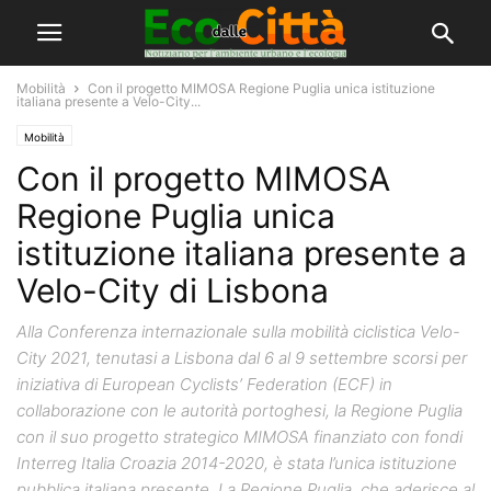
Mobilità
Con il progetto MIMOSA Regione Puglia unica istituzione
italiana presente a Velo-City...
Mobilità
Con il progetto MIMOSA
Regione Puglia unica
istituzione italiana presente a
Velo-City di Lisbona
Alla Conferenza internazionale sulla mobilità ciclistica Velo-
City 2021, tenutasi a Lisbona dal 6 al 9 settembre scorsi per
iniziativa di European Cyclists’ Federation (ECF) in
collaborazione con le autorità portoghesi, la Regione Puglia
con il suo progetto strategico MIMOSA finanziato con fondi
Interreg Italia Croazia 2014-2020, è stata l’unica istituzione
pubblica italiana presente. La Regione Puglia, che aderisce al