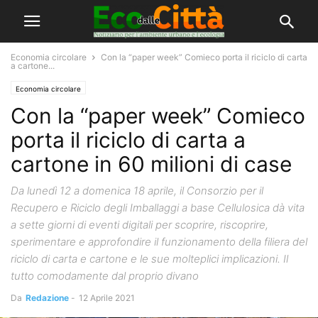
Economia circolare
Con la “paper week” Comieco porta il riciclo di carta
a cartone...
Economia circolare
Con la “paper week” Comieco
porta il riciclo di carta a
cartone in 60 milioni di case
Da lunedì 12 a domenica 18 aprile, il Consorzio per il
Recupero e Riciclo degli Imballaggi a base Cellulosica dà vita
a sette giorni di eventi digitali per scoprire, riscoprire,
sperimentare e approfondire il funzionamento della filiera del
riciclo di carta e cartone e le sue molteplici implicazioni. Il
tutto comodamente dal proprio divano
Da
Redazione
-
12 Aprile 2021