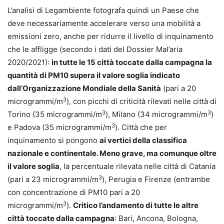
L’analisi di Legambiente fotografa quindi un Paese che
deve necessariamente accelerare verso una mobilità a
emissioni zero, anche per ridurre il livello di inquinamento
che le affligge (secondo i dati del Dossier Mal’aria
2020/2021):
in tutte le 15 città toccate dalla campagna la
quantità di PM10 supera il valore soglia indicato
dall’Organizzazione Mondiale della Sanità
(pari a 20
3
microgrammi/m
), con picchi di criticità rilevati nelle città di
3
3
Torino (35 microgrammi/m
), Milano (34 microgrammi/m
)
3
e Padova (35 microgrammi/m
). Città che per
inquinamento si pongono
ai vertici della classifica
nazionale e continentale. Meno grave, ma comunque oltre
il valore soglia
, la percentuale rilevata nelle città di Catania
3
(pari a 23 microgrammi/m
), Perugia e Firenze (entrambe
con concentrazione di PM10 pari a 20
3
microgrammi/m
).
Critico l’andamento di tutte le altre
città toccate dalla campagna
: Bari, Ancona, Bologna,