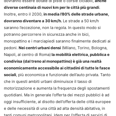
dovranno essere dotate di piste o corsie ciclabili,
anche
diverse centinaia di nuovi km per le città più grandi
.
Inoltre, entro il 2030,
in media l’80% delle strade urbane,
dovranno diventare a 30 km/h.
Le strade a 50 km/h
saranno l’eccezione, non la regola. In questo modo si
potranno percorrere in sicurezza anche in bici,
monopattino e i marciapiedi saranno finalmente dedicati ai
pedoni.
Nei centri urbani densi
(Milano, Torino, Bologna,
Napoli, al centro di Roma)
la mobilità elettrica, pubblica e
condivisa (dal treno al monopattino) è già una realtà
economicamente accessibile ai cittadini di tutte le fasce
sociali
, più economica e funzionale dell’auto privata. Tanto
che in questi ambiti urbani diminuisce il tasso di
motorizzazione e aumenta la frequenza degli spostamenti
quotidiani. Ma in generale l’offerta dei mezzi pubblici è ad
oggi insufficiente, al disotto dell’offerta delle città europee
e delle necessità di una città ad alta densità abitativa, in
tanti comuni metropolitani. Idem per l’offerta di servizi di