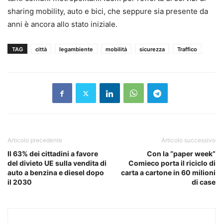
sharing mobility, auto e bici, che seppure sia presente da
anni è ancora allo stato iniziale.
TAG
città
legambiente
mobilità
sicurezza
Traffico
Articolo precedente
Articolo successivo
Il 63% dei cittadini a favore
Con la “paper week”
del divieto UE sulla vendita di
Comieco porta il riciclo di
auto a benzina e diesel dopo
carta a cartone in 60 milioni
il 2030
di case