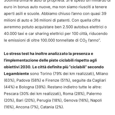
300mila unità le auto di proprietà. Si è speso un miliardo di
euro in bonus auto nuove, ma non siamo riusciti a tenere
aperti asili e scuole. Abbiamo chiuso l’anno con quasi 39
milioni di auto e 36 milioni di patenti. Con quella cifra
avremmo potuto acquistare ben 2.500 autobus elettrici o
40.000 taxi e car sharing elettrici per 100 città, riducendo
le emissioni di oltre 100.000 tonnellate di CO
l’anno”.
2
Lo stress test ha inoltre analizzato la presenza e
l’implementazione delle piste ciclabili rispetto agli
obiettivi 2030.
Le città definite più “ciclabili” secondo
Legambiente
sono Torino (79% dei km realizzati), Milano
(63%), Padova (58%) e Firenze (51%), seguite da Cagliari
(44%) e Bologna (39%). Restano indietro tutte le altre:
Pescara (30% dei km realizzati), Roma (28%), Palermo
(20%), Bari (20%), Perugia (18%), Genova (16%), Napoli
(16%), Ancona (7%), Catania (2%).