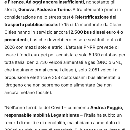
e Firenze. Ad oggi ancora insufficienti,
nonostante gli
sforzi,
Genova, Padova e Torino.
Altro elemento preso in
considerazione nello stress test
è l’elettrificazione del
trasporto pubblico locale:
le 15 città monitorate da Clean
Cities hanno in servizio ancora
12.500 bus diesel euro 4 o
precedenti
, bus che dovrebbero essere sostituiti entro il
2026 con mezzi solo elettrici. L’attuale PNRR prevede di
usare i fondi europei per acquistare solo 5.139 autobus per
tutta Italia, ben 2.730 veicoli alimentati a gas (GNC o GNL,
che inquinano ormai come i diesel), solo 2.051 veicoli a
propulsione elettrica e 358 costosissimi bus alimentati a
idrogeno che non sapremo come alimentare (se non
ancora metano fossile).
“Nell’anno terribile del Covid – commenta
Andrea Poggio
,
responsabile mobilità Legambiente
– l’Italia ha subito un
record di morti e di denatalità, ma abbiamo aumentato di