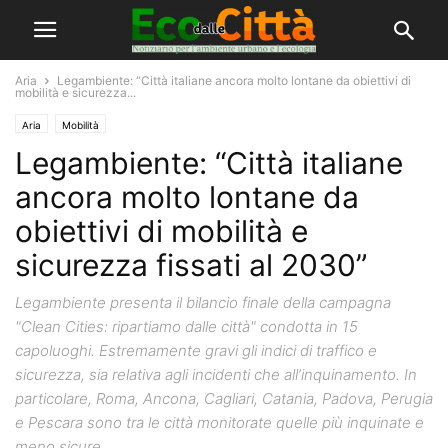
Aria
Legambiente: “Città italiane ancora molto lontane da obiettivi di
mobilità e sicurezza...
Aria
Mobilità
Legambiente: “Città italiane
ancora molto lontane da
obiettivi di mobilità e
sicurezza fissati al 2030”
Legambiente presenta il bilancio finale della campagna
"Clean Cities: ripartiamo dalle città" condotta in 15
capoluoghi. Estremamente gravi gli indici di traffico e
sicurezza, sia relativa agli incidenti che all’inquinamento. In
particolare, Roma, Ancona, Cagliari, Catania, Padova, Perugia
e Pescara sono tra le città monitorate quelle più inquinate e
meno sicure