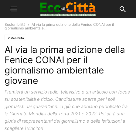
Sostenibilità
Al via la prima edizione della Fenice CONAI per il
giornalismo ambientale...
Sostenibilità
Al via la prima edizione della
Fenice CONAI per il
giornalismo ambientale
giovane
Premierà un servizio radio-televisivo e un articolo con focus
su sostenibilità e riciclo. Candidature aperte per i soli
giornalisti dai quarant’anni in giù che abbiano pubblicato fra
le Giornate Mondiali della Terra 2021 e 2022. Poi sarà una
giuria di rappresentanti del giornalismo e delle istituzioni a
scegliere i vincitori