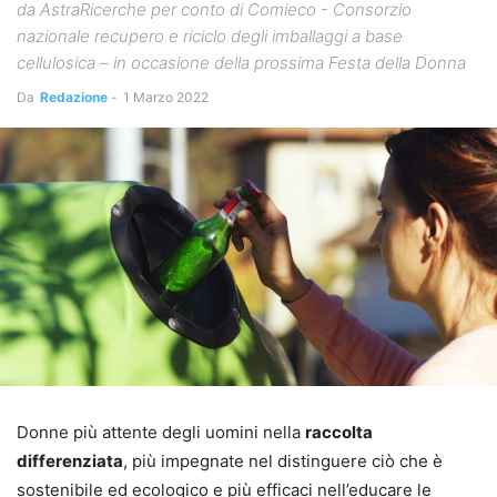
da AstraRicerche per conto di Comieco - Consorzio
nazionale recupero e riciclo degli imballaggi a base
cellulosica – in occasione della prossima Festa della Donna
Da
Redazione
-
1 Marzo 2022
Donne più attente degli uomini nella
raccolta
differenziata
, più impegnate nel distinguere ciò che è
sostenibile ed ecologico e più efficaci nell’educare le