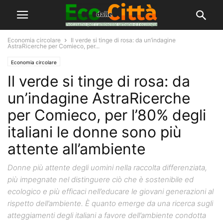
Economia circolare
Il verde si tinge di rosa: da un’indagine
AstraRicerche per Comieco, per...
Economia circolare
Il verde si tinge di rosa: da
un’indagine AstraRicerche
per Comieco, per l’80% degli
italiani le donne sono più
attente all’ambiente
Donne più attente degli uomini nella raccolta differenziata,
più impegnate nel distinguere ciò che è sostenibile ed
ecologico e più efficaci nell’educare le giovani generazioni al
rispetto dell’ambiente. È quanto emerge da una ricerca sugli
atteggiamenti degli italiani a favore dell’ambiente condotta