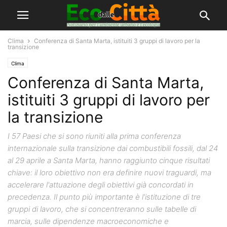
Clima
Conferenza di Santa Marta, istituiti 3 gruppi di lavoro per la
transizione
Clima
Conferenza di Santa Marta,
istituiti 3 gruppi di lavoro per
la transizione
I 57 Paesi che si sono riuniti alla prima conferenza
internazionale sulla transizione dai combustibili fossili, dal 24
al 29 aprile a Santa Marta, hanno raggiunto cinque risultati
chiave: il loro obiettivo non era definire nuovi traguardi, ma
accelerare l'attuazione degli obiettivi già concordati in
precedenza. Il punto più importante è l'istituzione di tre
gruppi di lavoro, che si concentreranno sulle tabelle di
marcia, sulle dipendenze macroeconomiche e