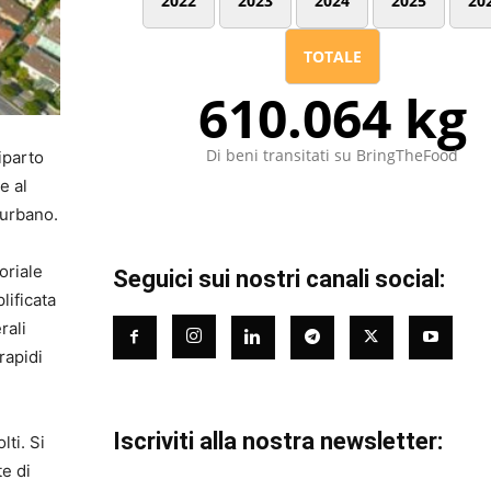
2022
2023
2024
2025
20
TOTALE
610.064 kg
Di beni transitati su BringTheFood
iparto
e al
iurbano.
oriale
Seguici sui nostri canali social:
lificata
rali
rapidi
Iscriviti alla nostra newsletter:
lti. Si
te di