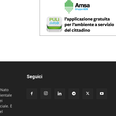
Seguici
. Nato
ientale
ei
ciale. È
el