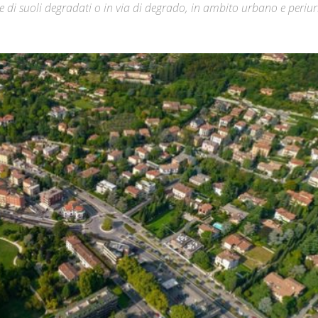
ne di suoli degradati o in via di degrado, in ambito urbano e peri
Città