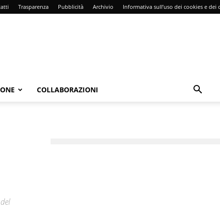
atti
Trasparenza
Pubblicità
Archivio
Informativa sull’uso dei cookies e dei d
IONE
COLLABORAZIONI
 del