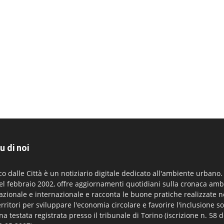
u di noi
co dalle Città è un notiziario digitale dedicato all'ambiente urbano
el febbraio 2002, offre aggiornamenti quotidiani sulla cronaca amb
azionale e internazionale e racconta le buone pratiche realizzate n
erritori per sviluppare l'economia circolare e favorire l'inclusione so
na testata registrata presso il tribunale di Torino (iscrizione n. 58 d