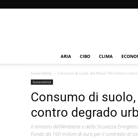
ARIA
CIBO
CLIMA
ECONOM
Sostenibilità
Consumo di suolo, dal Mase 160 milioni contr
Sostenibilità
Consumo di suolo, 
contro degrado ur
Il ministro dell’Ambiente e della Sicurezza Energetica
Fondo da 160 milioni di euro per il contrasto al c