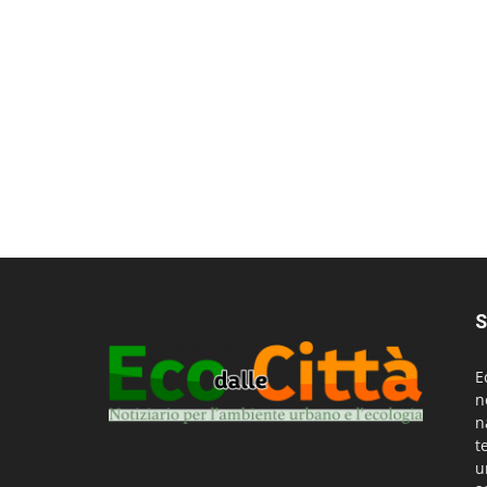
S
E
n
n
t
u