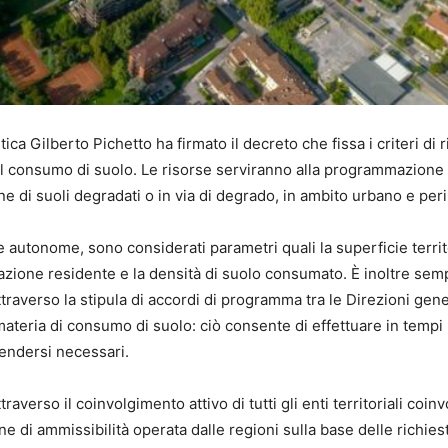
ca Gilberto Pichetto ha firmato il decreto che fissa i criteri di r
 al consumo di suolo. Le risorse serviranno alla programmazione 
one di suoli degradati o in via di degrado, in ambito urbano e per
ce autonome, sono considerati parametri quali la superficie territ
azione residente e la densità di suolo consumato. È inoltre semp
traverso la stipula di accordi di programma tra le Direzioni gene
ateria di consumo di suolo: ciò consente di effettuare in tempi 
endersi necessari.
verso il coinvolgimento attivo di tutti gli enti territoriali coinvo
 di ammissibilità operata dalle regioni sulla base delle richies