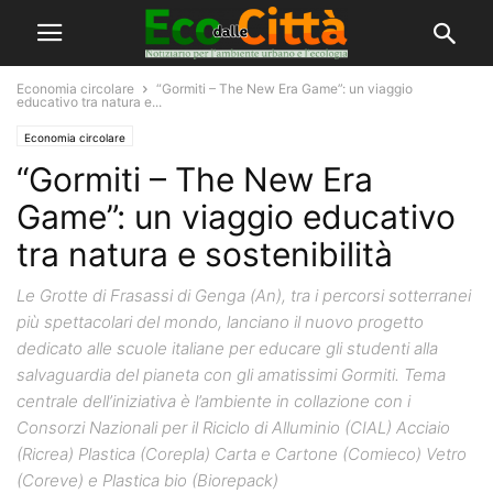
Economia circolare
“Gormiti – The New Era Game”: un viaggio
educativo tra natura e...
Economia circolare
“Gormiti – The New Era
Game”: un viaggio educativo
tra natura e sostenibilità
Le Grotte di Frasassi di Genga (An), tra i percorsi sotterranei
più spettacolari del mondo, lanciano il nuovo progetto
dedicato alle scuole italiane per educare gli studenti alla
salvaguardia del pianeta con gli amatissimi Gormiti. Tema
centrale dell’iniziativa è l’ambiente in collazione con i
Consorzi Nazionali per il Riciclo di Alluminio (CIAL) Acciaio
(Ricrea) Plastica (Corepla) Carta e Cartone (Comieco) Vetro
(Coreve) e Plastica bio (Biorepack)