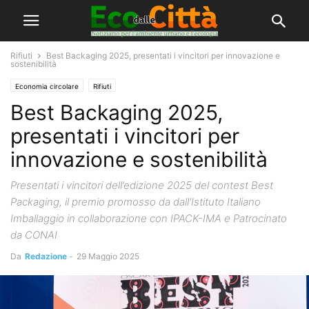
Rifiuti
Best Backaging 2025, presentati i vincitori per innovazione e
sostenibilità
Economia circolare
Rifiuti
Best Backaging 2025,
presentati i vincitori per
innovazione e sostenibilità
Presentati i vincitori dell’edizione 2025 del contest Best
Packaging, il premio promosso da dall'Istituto Italiano
Imballaggio in collaborazione con IPACK-IMA e Patrocinato
da CONAI
Da
Redazione
-
29 Maggio 2025