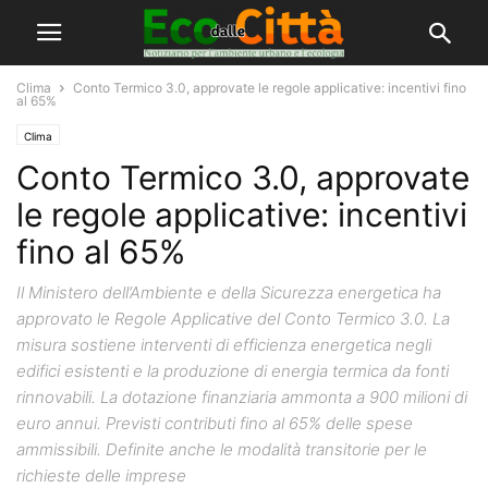
Clima
Conto Termico 3.0, approvate le regole applicative: incentivi fino
al 65%
Clima
Conto Termico 3.0, approvate
le regole applicative: incentivi
fino al 65%
Il Ministero dell’Ambiente e della Sicurezza energetica ha
approvato le Regole Applicative del Conto Termico 3.0. La
misura sostiene interventi di efficienza energetica negli
edifici esistenti e la produzione di energia termica da fonti
rinnovabili. La dotazione finanziaria ammonta a 900 milioni di
euro annui. Previsti contributi fino al 65% delle spese
ammissibili. Definite anche le modalità transitorie per le
richieste delle imprese