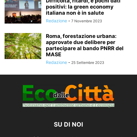
Difficoltà, ritardi, e pochi dati
positivi: la green economy
italiana non è in salute
Redazione
-
7 Novembre 2023
Roma, forestazione urbana:
approvate due delibere per
partecipare al bando PNRR del
MASE
Redazione
-
25 Settembre 2023
SU DI NOI