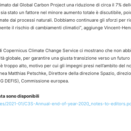
mato dal Global Carbon Project una riduzione di circa il 7% dell
sia stato un fattore nel minore aumento totale è discutibile, poi
nate dai processi naturali. Dobbiamo continuare gli sforzi per ri
nte il rischio di cambiamenti climatici”, aggiunge Vincent-Hen
ati di Copernicus Climate Change Service ci mostrano che non ab
globale, per garantire una giusta transizione verso un futuro
e è troppo alto, motivo per cui gli impegni presi nell’ambito del n
nea Matthias Petschke, Direttore della direzione Spazio, direzi
o (DG DEFIS), Commissione europea.
ta sono disponibili
/files/2021-01/C3S-Annual-end-of-year-2020_notes-to-editors.p