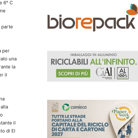
re 6° C
one
 parte
a per
iato una
rante la
r il
una
alla
no
tante il
to di El