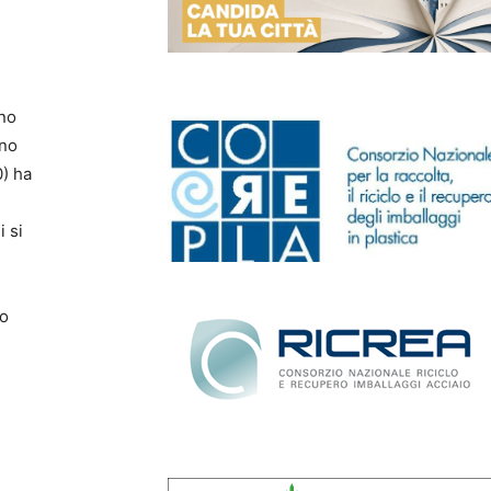
nno
nno
0) ha
i si
uo