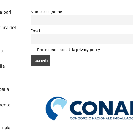
la pari
Nome e cognome
sopra del
Email
Procedendo accetti la privacy policy
nto
lla
della
rmente
nnuale