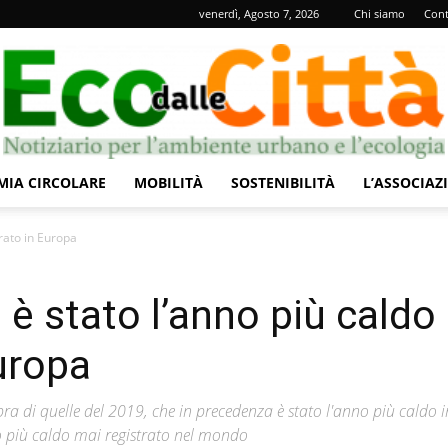
venerdì, Agosto 7, 2026
Chi siamo
Cont
IA CIRCOLARE
MOBILITÀ
SOSTENIBILITÀ
L’ASSOCIAZ
Eco
trato in Europa
 è stato l’anno più caldo
uropa
dalle
pra di quelle del 2019, che in precedenza è stato l'anno più caldo i
nno più caldo mai registrato nel mondo