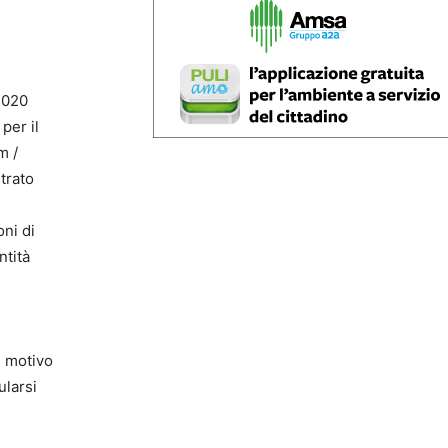
 2020
per il
m /
trato
ni di
ntità
è motivo
ularsi