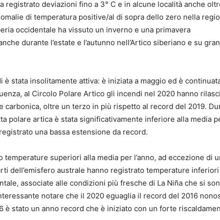
registrato deviazioni fino a 3° C e in alcune località anche olt
omalie di temperatura positive/al di sopra dello zero nella regi
beria occidentale ha vissuto un inverno e una primavera
he durante l’estate e l’autunno nell’Artico siberiano e su gran
i è stata insolitamente attiva: è iniziata a maggio ed è continuat
guenza, al Circolo Polare Artico gli incendi nel 2020 hanno rilasc
 carbonica, oltre un terzo in più rispetto al record del 2019. Du
a polare artica è stata significativamente inferiore alla media pe
 registrato una bassa estensione da record.
to temperature superiori alla media per l’anno, ad eccezione di 
rti dell’emisfero australe hanno registrato temperature inferiori 
ntale, associate alle condizioni più fresche di La Niña che si so
nteressante notare che il 2020 eguaglia il record del 2016 nonos
 è stato un anno record che è iniziato con un forte riscaldamen