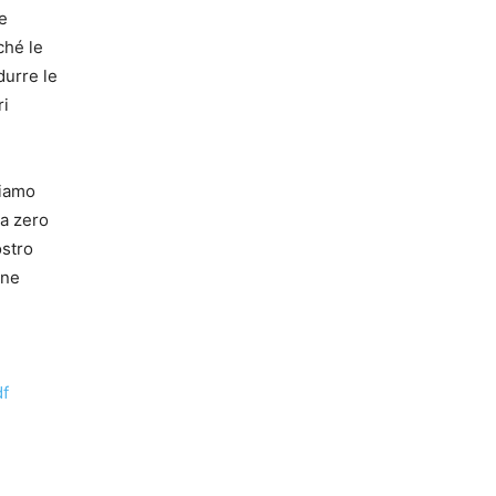
e
ché le
durre le
ri
biamo
 a zero
ostro
one
df