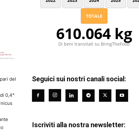
2022
2023
2024
2025
20
TOTALE
610.064 kg
Di beni transitati su BringTheFood
Seguici sui nostri canali social:
pari del
di 0,4°
rnicus
ante
Iscriviti alla nostra newsletter:
io