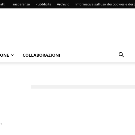
atti
Trasparenza
Pubblicità
Archivio
Informativa sull’uso dei cookies e dei d
IONE
COLLABORAZIONI
n