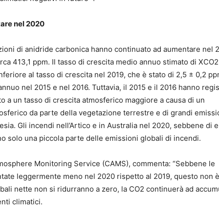
are nel 2020
ntrazioni di anidride carbonica hanno continuato ad aumentare nel
a 413,1 ppm. Il tasso di crescita medio annuo stimato di XCO2 
feriore al tasso di crescita nel 2019, che è stato di 2,5 ± 0,2 pp
nnuo nel 2015 e nel 2016. Tuttavia, il 2015 e il 2016 hanno regis
ato a un tasso di crescita atmosferico maggiore a causa di un
ferico da parte della vegetazione terrestre e di grandi emissio
sia. Gli incendi nell’Artico e in Australia nel 2020, sebbene di e
o solo una piccola parte delle emissioni globali di incendi.
Atmosphere Monitoring Service (CAMS), commenta: “Sebbene le
ntate leggermente meno nel 2020 rispetto al 2019, questo non 
bali nette non si ridurranno a zero, la CO2 continuerà ad accum
nti climatici.