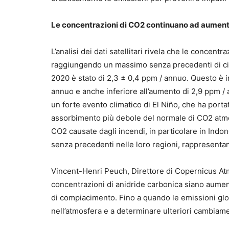
Le concentrazioni di CO2 continuano ad aument
L’analisi dei dati satellitari rivela che le conce
raggiungendo un massimo senza precedenti di circ
2020 è stato di 2,3 ± 0,4 ppm / annuo. Questo è in
annuo e anche inferiore all’aumento di 2,9 ppm / a
un forte evento climatico di El Niño, che ha port
assorbimento più debole del normale di CO2 atmos
CO2 causate dagli incendi, in particolare in Indone
senza precedenti nelle loro regioni, rappresentan
Vincent-Henri Peuch, Direttore di Copernicus 
concentrazioni di anidride carbonica siano aume
di compiacimento. Fino a quando le emissioni glo
nell’atmosfera e a determinare ulteriori cambiame