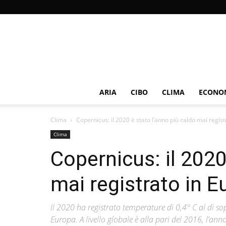
ARIA
CIBO
CLIMA
ECONOM
Clima
Copernicus: il 2020 è stato l’anno più caldo mai regis
Clima
Copernicus: il 2020
mai registrato in E
Il 2020 ha registrato temperature di 0,4° C al di so
Europa. A livello globale è alla pari del 2016, l’a