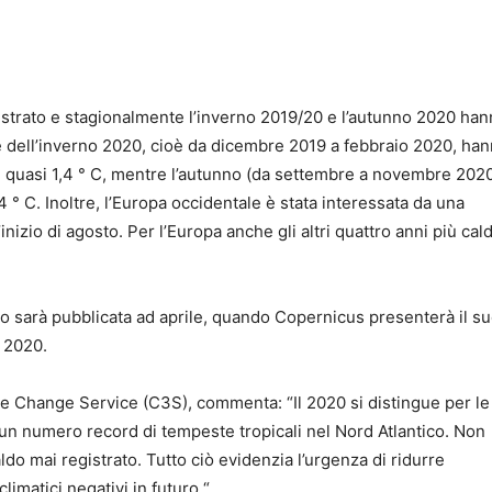
egistrato e stagionalmente l’inverno 2019/20 e l’autunno 2020 ha
 dell’inverno 2020, cioè da dicembre 2019 a febbraio 2020, ha
i quasi 1,4 ° C, mentre l’autunno (da settembre a novembre 202
4 ° C. Inoltre, l’Europa occidentale è stata interessata da una
l’inizio di agosto. Per l’Europa anche gli altri quattro anni più cald
eo sarà pubblicata ad aprile, quando Copernicus presenterà il s
 2020.
e Change Service (C3S), commenta: “Il 2020 si distingue per le
un numero record di tempeste tropicali nel Nord Atlantico. Non
ldo mai registrato. Tutto ciò evidenzia l’urgenza di ridurre
imatici negativi in futuro “.