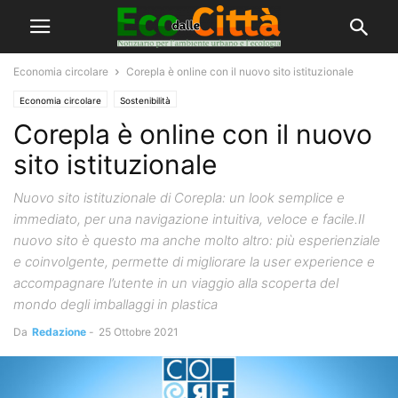
Economia circolare
Corepla è online con il nuovo sito istituzionale
Economia circolare
Sostenibilità
Corepla è online con il nuovo
sito istituzionale
Nuovo sito istituzionale di Corepla: un look semplice e
immediato, per una navigazione intuitiva, veloce e facile.Il
nuovo sito è questo ma anche molto altro: più esperienziale
e coinvolgente, permette di migliorare la user experience e
accompagnare l’utente in un viaggio alla scoperta del
mondo degli imballaggi in plastica
Da
Redazione
-
25 Ottobre 2021