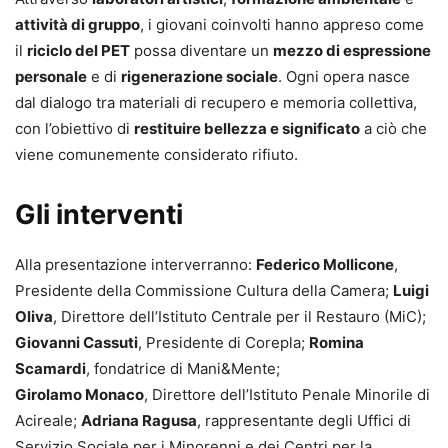
attività di gruppo
, i giovani coinvolti hanno appreso come
il
riciclo del PET
possa diventare un
mezzo di espressione
personale
e di
rigenerazione sociale
. Ogni opera nasce
dal dialogo tra materiali di recupero e memoria collettiva,
con l’obiettivo di
restituire bellezza e significato
a ciò che
viene comunemente considerato rifiuto.
Gli interventi
Alla presentazione interverranno:
Federico Mollicone
,
Presidente della Commissione Cultura della Camera;
Luigi
Oliva
, Direttore dell’Istituto Centrale per il Restauro (MiC);
Giovanni Cassuti
, Presidente di Corepla;
Romina
Scamardi
, fondatrice di Mani&Mente;
Girolamo Monaco
, Direttore dell’Istituto Penale Minorile di
Acireale;
Adriana Ragusa
, rappresentante degli Uffici di
Servizio Sociale per i Minorenni e dei Centri per la