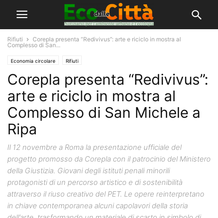
Rifiuti
Corepla presenta “Redivivus”: arte e riciclo in mostra al
Complesso di San...
Economia circolare
Rifiuti
Corepla presenta “Redivivus”:
arte e riciclo in mostra al
Complesso di San Michele a
Ripa
Il 12 novembre a Roma la presentazione ufficiale del
progetto promosso da Corepla con il patrocinio del Ministero
della Giustizia. Giovani degli istituti penali minorili
protagonisti di un percorso artistico e di sostenibilità
attraverso il riuso creativo del PET. Le opere reinterpretano
in chiave contemporanea alcuni capolavori della storia
dell’arte, trasformando un materiale di scarto in simbolo di