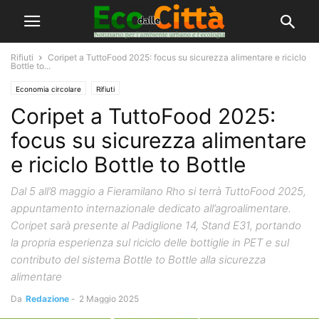
Rifiuti
Coripet a TuttoFood 2025: focus su sicurezza alimentare e riciclo
Bottle to...
Economia circolare
Rifiuti
Coripet a TuttoFood 2025:
focus su sicurezza alimentare
e riciclo Bottle to Bottle
Dal 5 all’8 maggio a Fieramilano Rho si terrà TuttoFood 2025,
appuntamento internazionale dedicato all’agroalimentare.
Coripet sarà presente al Padiglione 14, Stand E31, portando
la propria esperienza sul riciclo delle bottiglie in PET e sul
contributo del sistema Bottle to Bottle alla sicurezza
alimentare
Da
Redazione
-
2 Maggio 2025