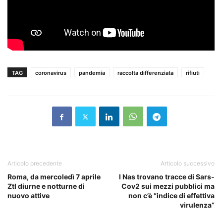
TAG
coronavirus
pandemia
raccolta differenziata
rifiuti
Articolo precedente
Articolo successivo
Roma, da mercoledì 7 aprile
I Nas trovano tracce di Sars-
Ztl diurne e notturne di
Cov2 sui mezzi pubblici ma
nuovo attive
non c’è “indice di effettiva
virulenza”