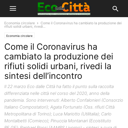
Economia circolare
Come il Coronavirus ha cambiato la produzione dei
rifiuti solidi urbani, rivedi...
Economia circolare
Come il Coronavirus ha
cambiato la produzione dei
rifiuti solidi urbani, rivedi la
sintesi dell’incontro
Il 22 marzo Eco dalle Città ha fatto il punto sulla raccolta
differenziata nelle città nel corso del 2020, anno della
pandemia. Sono intervenuti: Alberto Confalonieri (Consorzio
Italiano Compostatori); Agata Fortunato (Oss. rifiuti Città
Metropolitana di Torino); Luca Mariotto (Utilitalia); Carlo
Montalbetti (Comieco); Pinuccia Montanari (Ecoistituto
RE.GE); Raphael Rossi (AAMPS Livorno) - sintesi a cura di