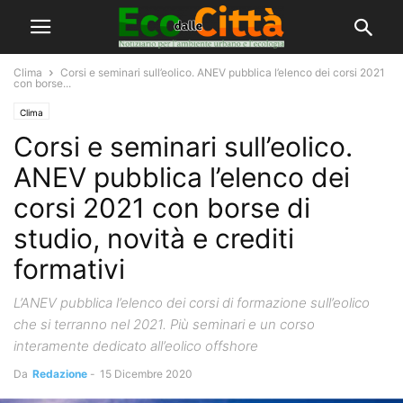
Clima
Corsi e seminari sull’eolico. ANEV pubblica l’elenco dei corsi 2021
con borse...
Clima
Corsi e seminari sull’eolico.
ANEV pubblica l’elenco dei
corsi 2021 con borse di
studio, novità e crediti
formativi
L’ANEV pubblica l’elenco dei corsi di formazione sull’eolico
che si terranno nel 2021. Più seminari e un corso
interamente dedicato all’eolico offshore
Da
Redazione
-
15 Dicembre 2020