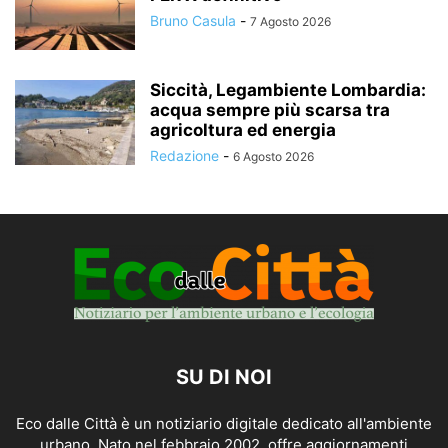
Bruno Casula
-
7 Agosto 2026
Siccità, Legambiente Lombardia:
acqua sempre più scarsa tra
agricoltura ed energia
Redazione
-
6 Agosto 2026
SU DI NOI
Eco dalle Città è un notiziario digitale dedicato all'ambiente
urbano. Nato nel febbraio 2002, offre aggiornamenti