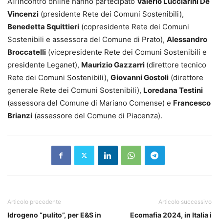
All’incontro online hanno partecipato
Valerio Lucciarini De
Vincenzi
(presidente Rete dei Comuni Sostenibili),
Benedetta Squittieri
(copresidente Rete dei Comuni
Sostenibili e assessora del Comune di Prato),
Alessandro
Broccatelli
(vicepresidente Rete dei Comuni Sostenibili e
presidente Leganet),
Maurizio Gazzarri
(direttore tecnico
Rete dei Comuni Sostenibili),
Giovanni Gostoli
(direttore
generale Rete dei Comuni Sostenibili),
Loredana Testini
(assessora del Comune di Mariano Comense) e
Francesco
Brianzi
(assessore del Comune di Piacenza).
Articolo precedente
Articolo successivo
Idrogeno “pulito”, per E&S in
Ecomafia 2024, in Italia i