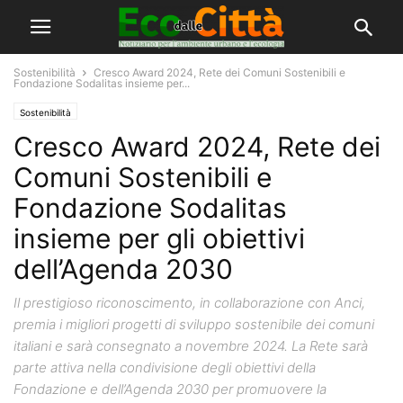
Sostenibilità
Cresco Award 2024, Rete dei Comuni Sostenibili e
Fondazione Sodalitas insieme per...
Sostenibilità
Cresco Award 2024, Rete dei
Comuni Sostenibili e
Fondazione Sodalitas
insieme per gli obiettivi
dell’Agenda 2030
Il prestigioso riconoscimento, in collaborazione con Anci,
premia i migliori progetti di sviluppo sostenibile dei comuni
italiani e sarà consegnato a novembre 2024. La Rete sarà
parte attiva nella condivisione degli obiettivi della
Fondazione e dell’Agenda 2030 per promuovere la